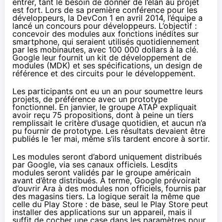
entrer, tant le besoin de donner de l’élan au projet
est fort. Lors de sa première conférence pour les
développeurs, la DevCon 1 en avril 2014, l’équipe a
lancé un concours pour développeurs. L’objectif :
concevoir des modules aux fonctions inédites sur
smartphone, qui seraient utilisés quotidiennement
par les mobinautes, avec 100 000 dollars à la clé.
Google leur fournit un kit de développement de
modules (MDK) et ses spécifications, un design de
référence et des circuits pour le développement.
Les participants ont eu un an pour soumettre leurs
projets, de préférence avec un prototype
fonctionnel. En janvier, le groupe ATAP expliquait
avoir reçu 75 propositions, dont à peine un tiers
remplissait le critère d’usage quotidien, et aucun n’a
pu fournir de prototype. Les résultats devaient être
publiés le 1er mai, même s’ils tardent encore à sortir.
Les modules seront d’abord uniquement distribués
par Google, via ses canaux officiels. Lesdits
modules seront validés par le groupe américain
avant d’être distribués. À terme, Google prévoirait
d’ouvrir Ara à des modules non officiels, fournis par
des magasins tiers. La logique serait la même que
celle du Play Store : de base, seul le Play Store peut
installer des applications sur un appareil, mais il
suffit de cocher une case dans les paramètres pour