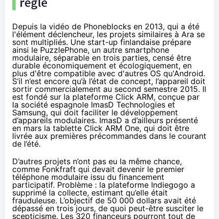
réglé
Depuis la vidéo de Phoneblocks en 2013, qui a été
l'élément déclencheur, les projets similaires à Ara se
sont multipliés. Une start-up finlandaise prépare
ainsi le
PuzzlePhone
, un autre smartphone
modulaire, séparable en trois parties, censé être
durable économiquement et écologiquement, en
plus d'être compatible avec d'autres OS qu'Android.
S’il n’est encore qu’à l’état de concept, l’appareil doit
sortir commercialement au second semestre 2015. Il
est fondé sur la plateforme Click ARM, conçue par
la société espagnole ImasD Technologies et
Samsung, qui doit faciliter le développement
d’appareils modulaires. ImasD a d’ailleurs présenté
en mars la tablette Click ARM One, qui doit être
livrée aux premières précommandes dans le courant
de l’été.
D’autres projets n’ont pas eu la même chance,
comme
Fonkfraft
qui devait devenir le premier
téléphone modulaire issu du
financement
participatif
. Problème : la plateforme Indiegogo a
supprimé la collecte, estimant qu’elle était
frauduleuse. L’objectif de 50 000 dollars avait été
dépassé en trois jours, de quoi peut-être susciter le
scepticisme. Les 320 financeurs pourront tout de