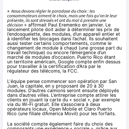
«
Nous devons régler le paradoxe du choix : les
consommateurs aiment le choix, mais une fois qu'on le leur
présente, ils sont stressés et ont du mal à prendre une
décision
» affirmait Paul Eremenko en janvier. Le
lancement pilote doit aider à déterminer les prix de
l’endosquelette, des modules, d’un appareil entier et
à identifier les blocages dans l’achat. Ils souhaitent
aussi tester certains comportements, comme le
changement de module à chaud (une grosse part du
travail technique) ou encore l’émergence d’un
marché de modules d’occasion. Puerto Rico étant
un territoire américain, Google compte enfin dessus
pour travailler à la certification d’Ara par le
régulateur des télécoms, la FCC.
L'équipe pense commencer son opération par San
Juan, la capitale, en y proposant de 20 à 30
modules. D’autres camions seront ensuite déployés
dans d’autres villes. L’entreprise compte attirer les
clients en jouant la carte du « social », par exemple
via du Wi-Fi gratuit. Elle s’associera à deux
opérateurs locaux, Open Mobile et Claro Puerto
Rico (une filiale d’America Movil) pour les forfaits.
La société compte également faire du choix des
composants une expérience « sociale », grâce aux