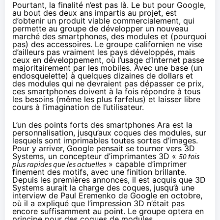
Pourtant, la finalité n’est pas là. Le but pour Google,
au bout des deux ans impartis au projet, est
d’obtenir un produit viable commercialement, qui
permette au groupe de développer un nouveau
marché des
smartphones
, des modules et (pourquoi
pas) des accessoires. Le groupe californien ne vise
d’ailleurs pas vraiment les pays développés, mais
ceux en développement, où l’usage d’Internet passe
majoritairement par les mobiles. Avec une base (un
endosquelette) à quelques dizaines de dollars et
des modules qui ne devraient pas dépasser ce prix,
ces
smartphones
doivent à la fois répondre à tous
les besoins (même les plus farfelus) et laisser libre
cours à l’imagination de l’utilisateur.
L’un des points forts des
smartphones
Ara est la
personnalisation, jusqu’aux coques des modules, sur
lesquels sont imprimables toutes sortes d’images.
Pour y arriver, Google pensait se tourner vers 3D
Systems, un concepteur d’imprimantes 3D «
50 fois
plus rapides que les actuelles
» capable d’imprimer
finement des motifs, avec une finition brillante.
Depuis les premières annonces, il est acquis que 3D
Systems aurait la charge des coques,
jusqu’à une
interview de Paul Eremenko
de Google en octobre,
où il a expliqué que l’impression 3D n’était pas
encore suffisamment au point. Le groupe optera en
principe pour des coques de modules