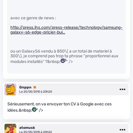
avec ce genre de news :
http://press.ihs.com/press-release/technology/samsung-
galaxy-s6-edge-pricier-bui…
ou un GalaxyS6 vendu à 850
\( a un total de materiel à
300\)
, je comprend pas trop ta phrase “proportionnel aux
modules installés” ?&nbsp;
" />
Gnppn
Premium
Le 25/05/2015 à 20h20
Sérieusement, on va envoyer ton CV à Google avec ces
idées.&nbsp;
" />
atomusk
Le 25/05/2015 à 20h22