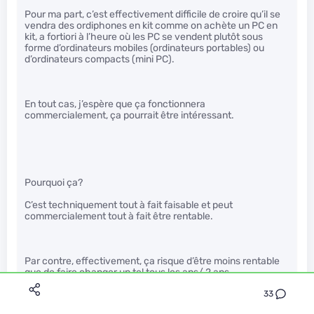
Pour ma part, c’est effectivement difficile de croire qu’il se
vendra des ordiphones en kit comme on achète un PC en
kit, a fortiori à l’heure où les PC se vendent plutôt sous
forme d’ordinateurs mobiles (ordinateurs portables) ou
d’ordinateurs compacts (mini PC).
En tout cas, j’espère que ça fonctionnera
commercialement, ça pourrait être intéressant.
Pourquoi ça?
C’est techniquement tout à fait faisable et peut
commercialement tout à fait être rentable.
Par contre, effectivement, ça risque d’être moins rentable
que de faire changer un tel tous les ans/ 2 ans.
Quoique, avec l’arrivée d’une multitude de modules, les gens
33
risquent fort de dépenser plus que ce qu’ils auraient fait