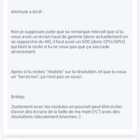
atomusk a écrit :
Non je supposais juste que sa remarque relevait que si tu
veux avoir un écran haut de gamme (donc actuellement on
se rapporche du 4K), il faut avoir un SOC (donc CPU/GPU)
qui tient la route si tu ne veux pas que ça saccade
séverement.
Apres si tu restes “réaliste” sur la résolution, et que tu veux
un “bel écran”, ça n’est pas un souci.
&nbsp;
Justement avec les modules on pourrait peut être éviter
d’avoir des écrans de la taille de ma main (
5
⁄
6
”) avec des
résolutions ridiculement énormes ;)