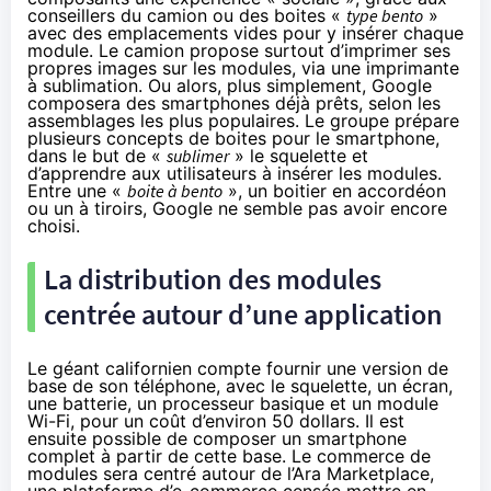
conseillers du camion ou des boites «
type bento
»
avec des emplacements vides pour y insérer chaque
module. Le camion propose surtout d’imprimer ses
propres images sur les modules, via
une imprimante
à sublimation
. Ou alors, plus simplement, Google
composera des
smartphones
déjà prêts, selon les
assemblages les plus populaires. Le groupe prépare
plusieurs concepts de boites pour le smartphone,
dans le but de «
sublimer
» le squelette et
d’apprendre aux utilisateurs à insérer les modules.
Entre une «
boite à bento
», un boitier en accordéon
ou un à tiroirs, Google ne semble pas avoir encore
choisi.
La distribution des modules
centrée autour d’une application
Le géant californien
compte fournir
une version de
base de son téléphone, avec le squelette, un écran,
une batterie, un processeur basique et un module
Wi-Fi, pour un coût d’environ 50 dollars. Il est
ensuite possible de composer un smartphone
complet à partir de cette base. Le commerce de
modules sera centré autour de l’Ara Marketplace,
une plateforme d’e-commerce censée mettre en