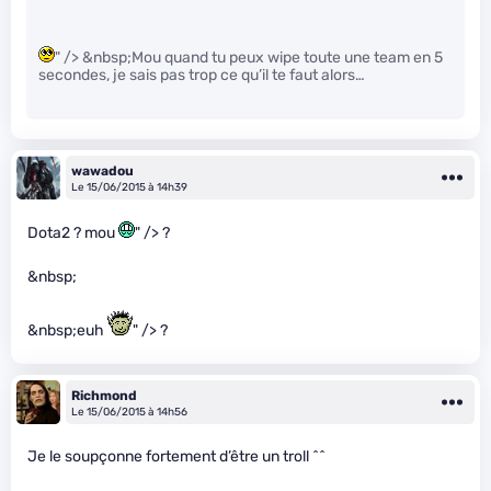
" /> &nbsp;Mou quand tu peux wipe toute une team en 5
secondes, je sais pas trop ce qu’il te faut alors…
wawadou
Le 15/06/2015 à 14h39
Dota2 ? mou
" /> ?
&nbsp;
&nbsp;euh
" /> ?
Richmond
Le 15/06/2015 à 14h56
Je le soupçonne fortement d’être un troll ^^