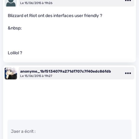
Le 15/06/2015 à 11h26
Blizzard et Riot ont des interfaces user friendly ?
&nbsp;
Lolilol ?
anonyme_1bf5134079a271df707c7f40edc86fdb
Le 15/06/2015 à 11h27
Jaer a écrit :