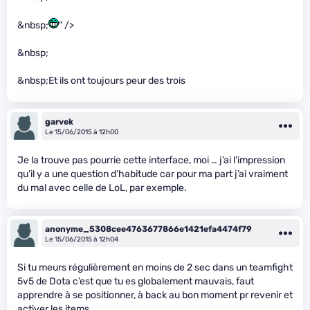
&nbsp;
" />
&nbsp;
&nbsp;Et ils ont toujours peur des trois
garvek
Le 15/06/2015 à 12h00
Je la trouve pas pourrie cette interface, moi … j’ai l’impression
qu’il y a une question d’habitude car pour ma part j’ai vraiment
du mal avec celle de LoL, par exemple.
anonyme_5308cee4763677866e1421efa4474f79
Le 15/06/2015 à 12h04
Si tu meurs régulièrement en moins de 2 sec dans un teamfight
5v5 de Dota c’est que tu es globalement mauvais, faut
apprendre à se positionner, à back au bon moment pr revenir et
activer les items .