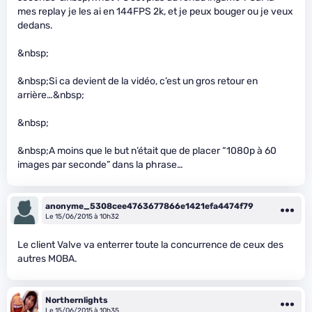
mes replay je les ai en 144FPS 2k, et je peux bouger ou je veux
dedans.
&nbsp;
&nbsp;Si ca devient de la vidéo, c’est un gros retour en
arrière…&nbsp;
&nbsp;
&nbsp;A moins que le but n’était que de placer “1080p à 60
images par seconde” dans la phrase…
anonyme_5308cee4763677866e1421efa4474f79
Le 15/06/2015 à 10h32
Le client Valve va enterrer toute la concurrence de ceux des
autres MOBA.
Northernlights
Le 15/06/2015 à 10h35