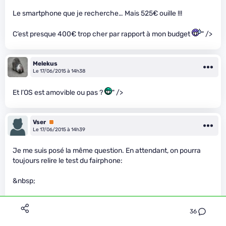
Le smartphone que je recherche… Mais 525€ ouille !!!
C’est presque 400€ trop cher par rapport à mon budget
" />
Melekus
Le 17/06/2015 à 14h38
Et l’OS est amovible ou pas ?
" />
Vser
Premium
Le 17/06/2015 à 14h39
Je me suis posé la même question. En attendant, on pourra
toujours relire le test du fairphone:
&nbsp;
36
&nbsp
https://fr.ifixit.com/Teardown/Fairphone+Teardown/2