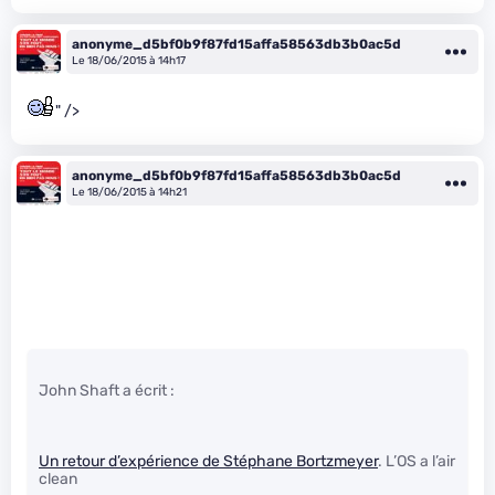
anonyme_d5bf0b9f87fd15affa58563db3b0ac5d
Le 18/06/2015 à 14h17
" />
anonyme_d5bf0b9f87fd15affa58563db3b0ac5d
Le 18/06/2015 à 14h21
John Shaft a écrit :
Un retour d’expérience de Stéphane Bortzmeyer
. L’OS a l’air
clean