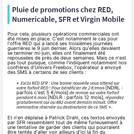
Pluie de promotions chez
RED
,
Numericable
,
SFR
et
Virgin Mobile
Pour cela, plusieurs opérations commerciales ont
été mises en place. C'est notamment le cas pour
l'offre
RED
qui a lancé
ses troisièmes journées
guerrières le 9 juin
dernier. Alors qu'elles devaient
se terminer mi-juin, elles ont finalement été
repoussées de près de deux semaines. Mais ce n'est
pas tout puisque, comme l'indiquent notamment
nos
confrères d'Univers Freebox
, l'opérateur a envoyé
des SMS à certains de ses clients :
«
Exclu
RED
SFR
: Une bonne nouvelle vous attend sur
votre forfait
RED
! Pour bénéficier de 2 €/mois
[NDRL :
parfois c'est 5 €/mois]
de remise sur votre forfait
pendant 6 mois
[NDLR : parfois 12 mois]
, répondez
gratuitement oui au 882 avant demain minuit. Offre
nominative réservée au destinataire de ce SMS
».
Et n'en déplaise à Patrick Drahi, ces textos envoyés
par SFR ressemblent tout de même furieusement à
une tentative de garder des clients qui pourraient
être tentés d'aller voir ailleurs d'ici la fin du