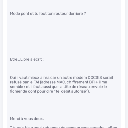
Mode pont et tu fout ton routeur derrière ?
Etre_Libre a écrit :
Oui il vaut mieux ainsi, car un autre modem DOCSIS serait
refusé par le FAI (adresse MAC, chiffrement BPI+ il me
semble ; et il faut aussi que la tête de réseau envoie le
fichier de conf pour dire “tel débit autorisé”).
Merci à vous deux.
J’aurais bien voulu changer de modem sans prendre LaBox