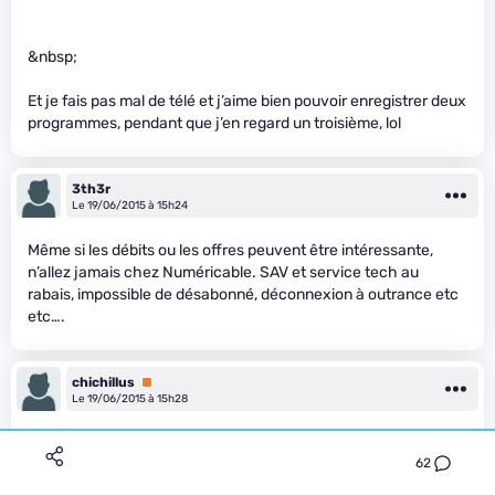
&nbsp;
Et je fais pas mal de télé et j’aime bien pouvoir enregistrer deux
programmes, pendant que j’en regard un troisième, lol
3th3r
Le 19/06/2015 à 15h24
Même si les débits ou les offres peuvent être intéressante,
n’allez jamais chez Numéricable. SAV et service tech au
rabais, impossible de désabonné, déconnexion à outrance etc
etc….
chichillus
Premium
Le 19/06/2015 à 15h28
Justement, leur offre “Fibre Numéricable”, c’est en réalité du
62
câble à la norme DOCSIS 3. Ça débite pas mal en descendant,
mais c’est très limité en montant. À noter qu’on peut passer