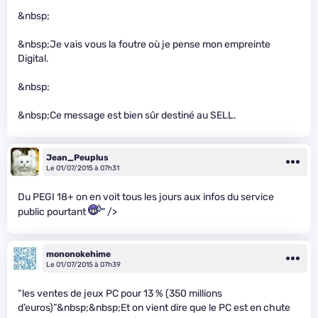
&nbsp;
&nbsp;Je vais vous la foutre où je pense mon empreinte
Digital.
&nbsp;
&nbsp;Ce message est bien sûr destiné au SELL.
Jean_Peuplus
Le 01/07/2015 à 07h31
Du PEGI 18+ on en voit tous les jours aux infos du service
public pourtant
" />
mononokehime
Le 01/07/2015 à 07h39
“les ventes de jeux PC pour 13 % (350 millions
d’euros)”&nbsp;&nbsp;Et on vient dire que le PC est en chute