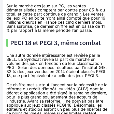
Sur le marché des jeux sur PC, les ventes
dématérialisées comptent par contre pour 85 % du
total, et cette part continue de grandir. Les ventes
de jeux PC en boîte n'ont ainsi compté que pour 19
millions d'euros en France ces cinq derniers mois.
Sans surprise, ce dernier chiffre est en baisse de 11
% par rapport à la même période l'an passé.
PEGI 18 et PEGI 3, même combat
Une autre donnée intéressante est révélée par le
SELL. Le Syndicat révèle la part de marché en
volume des jeux en fonction de leur classification
PEGI. Selon des données récoltées par l'institut Gfk,
32 % des jeux vendus en 2014 étaient classés PEGI
18, une part équivalente à celle des jeux PEGI 3.
Ce chiffre met surtout l'accent sur la nécessité de
la
réforme du crédit d'impôt jeu vidéo
(CIJV) dont le
décret d'application a été signé la semaine dernière,
pour le plus grand soulagement des acteurs de
l'industrie. Avant sa réforme, il ne pouvait pas être
appliqué aux jeux classés PEGI 18. Désormais, les
éditeurs et studios auront un peu plus de libertés de
ce point de vue-là, même si des limites restent