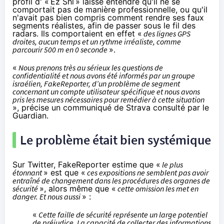
profil d' «
Ez Shl
» laisse entendre qu'il ne se
comportait pas de manière professionnelle, ou qu'il
n'avait pas bien compris comment rendre ses faux
segments réalistes, afin de passer sous le fil des
radars. Ils comportaient en effet «
des lignes GPS
droites, aucun temps et un rythme irréaliste, comme
parcourir 500 m en 0 seconde
».
«
Nous prenons très au sérieux les questions de
confidentialité et nous avons été informés par un groupe
israélien, FakeReporter, d’un problème de segment
concernant un compte utilisateur spécifique et nous avons
pris les mesures nécessaires pour remédier à cette situation
», précise un communiqué de Strava consulté par le
Guardian.
Le problème était bien systémique
Sur Twitter, FakeReporter
estime
que «
le plus
étonnant
» est que «
ces expositions ne semblent pas avoir
entraîné de changement dans les procédures des organes de
sécurité
», alors même que «
cette omission les met en
danger. Et nous aussi
» :
«
Cette faille de sécurité représente un large potentiel
de préjudice. La capacité de collecter des informations