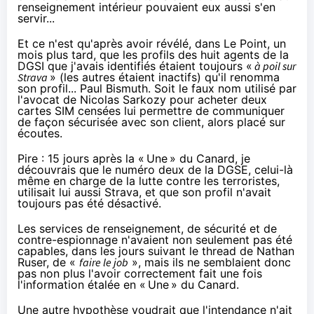
renseignement intérieur pouvaient eux aussi s'en
servir...
Et ce n'est qu'après avoir révélé,
dans Le Point
, un
mois plus tard, que les profils des huit agents de la
DGSI que j'avais identifiés étaient toujours «
à poil sur
Strava
» (les autres étaient inactifs) qu'il renomma
son profil...
Paul Bismuth
. Soit le faux nom utilisé par
l'avocat de Nicolas Sarkozy pour acheter deux
cartes SIM censées lui permettre de communiquer
de façon sécurisée avec son client, alors placé sur
écoutes.
Pire : 15 jours après la «
Une
» du Canard, je
découvrais que le numéro deux de la DGSE, celui-là
même en charge de la lutte contre les terroristes,
utilisait lui aussi Strava, et que son profil n'avait
toujours pas été désactivé.
Les services de renseignement, de sécurité et de
contre-espionnage n'avaient non seulement pas été
capables, dans les jours suivant le thread de Nathan
Ruser, de «
faire le job
», mais ils ne semblaient donc
pas non plus l'avoir correctement fait une fois
l'information étalée en «
Une
» du Canard.
Une autre hypothèse voudrait que l'intendance n'ait