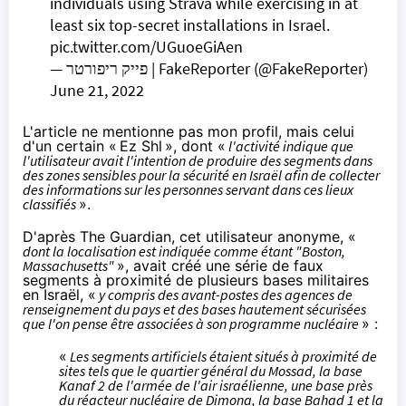
individuals using Strava while exercising in at
least six top-secret installations in Israel.
pic.twitter.com/UGuoeGiAen
— פייק ריפורטר | FakeReporter (@FakeReporter)
June 21, 2022
L'article ne mentionne pas mon profil, mais celui
d'un certain «
Ez Shl
», dont «
l'activité indique que
l'utilisateur avait l'intention de produire des segments dans
des zones sensibles pour la sécurité en Israël afin de collecter
des informations sur les personnes servant dans ces lieux
classifiés
».
D'après The Guardian
, cet utilisateur anonyme, «
dont la localisation est indiquée comme étant "Boston,
Massachusetts"
», avait créé une série de faux
segments à proximité de plusieurs bases militaires
en Israël, «
y compris des avant-postes des agences de
renseignement du pays et des bases hautement sécurisées
que l'on pense être associées à son programme nucléaire
» :
«
Les segments artificiels étaient situés à proximité de
sites tels que le quartier général du Mossad, la base
Kanaf 2 de l'armée de l'air israélienne, une base près
du réacteur nucléaire de Dimona, la base Bahad 1 et la