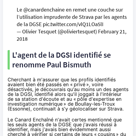
Le
@canardenchaine
en remet une couche sur
l’utilisation imprudente de Strava par les agents
de la DGSE
pic.twitter.com/vlQ1LOa5lI
— Olivier Tesquet (@oliviertesquet)
February 21,
2018
L'agent de la DGSI identifié se
renomme Paul Bismuth
Cherchant à m'assurer que les profils identifiés
avaient bien été passés en «
privé
», voire
désactivés, je découvrais qu'au moins un des agents
de la DGSI, identifié alors qu'il joggait à l'intérieur
de sa station d'écoute et au «
pôle d'expertise en
investigation numérique
» de Boullay-les-Troux
(Essonne), continuait à s'y géolocaliser sur Strava.
Le Canard Enchaîné n'avait certes mentionné que
les seuls agents de la DGSE que j'avais réussi à
identifier, mais j'avais bien évidemment aussi
cherché à vérifier si certains de leurs «
cousins
» du