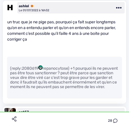
ashlol
Premium
Le 01/07/2022 à 16h32
un truc que je ne pige pas, pourquoi ça fait super longtemps
qu’on en a entendu parler et qu’on en entends encore parler,
comment c’est possible qu’il faille 4 ans à une boite pour
corriger ça
(reply:2080619
repanocytose) +1 pourquoi ils ne peuvent
pas être tous sanctionner ? peut être parce que sanction
veux dire être viré car c’est trop grave pour les garder et
donc il faudrait qu’ils embauchent énormément et qu’en ce
moment ils ne peuvent pas se permettre de les virer.
sat57
Le 01/07/2022 à 16h36
28
Ça a été découvert il y’a 4 ans . Ils ont mis autant de temps à