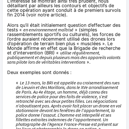
L’intéressé se montrait ainsi très prudent, nous
détaillant par ailleurs les contours et objectifs de
cette opération ayant conduit à de premiers survols
fin 2014 (
voir notre article
).
Alors qu’il était initialement question d’effectuer des
tests «
en environnement maîtrisé
» (simples
rassemblements sportifs ou culturels), les forces de
l’ordre auraient récemment utilisé des drones lors
d’opération de terrain bien plus « musclées ».
Le
Monde
affirme en effet que la Brigade de recherche
et d'intervention (BRI) «
utilise régulièrement,
publiquement et depuis plusieurs mois des appareils volants
sans pilote lors de véritables interventions
».
Deux exemples sont donnés :
«
Le 13 mars, la BRI est appelée au croisement des rues
de Lieuvin et des Morillons, dans le XVe arrondissement
de Paris. Au 4e étage, un homme, déjà connu des
services de police pour des faits de violence, s’est
retranché avec ses deux petites filles. Les négociations
n'aboutissent pas. Après avoir fait placer un drone en vol
stationnaire devant les fenêtres de l'appartement, la
police donne l'assaut. L’homme est interpellé et ses
fillettes extraites indemnes de l'appartement. Un
photographe de l'Agence France-Presse est présent sur
les lieux et photographie le drone en action.
»