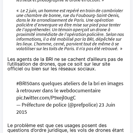
«
Le 2 juin, un homme est repéré en train de cambrioler
une chambre de bonne, rue du Faubourg-Saint-Denis,
dans le Xe arrondissement de Paris. Une opération
policière d’envergure va être mise sur pied pour tenter
de l’appréhender. Un témoin aperçoit un drone à
proximité immédiate de l'opération policière. Selon nos
informations, il a été mobilisé par la BRI, dépêchée sur
les lieux. L'homme, cerné, parvient tout de même à se
volatiliser sur les toits de Paris. Il n’a pas été retrouvé.
»
Les agents de la BRI ne se cachent d’ailleurs pas de
l’utilisation de drones, que ce soit
sur leur site
officiel
ou bien sur
les réseaux sociaux
.
#BRI50ans
quelques ateliers de la bri en images
à retrouver dans le webdocumentaire
pic.twitter.com/P9xejl0ugC
— Préfecture de police (@prefpolice)
23 Juin
2015
Le problème est que ces usages posent des
questions d’ordre juridique,
les vols de drones étant