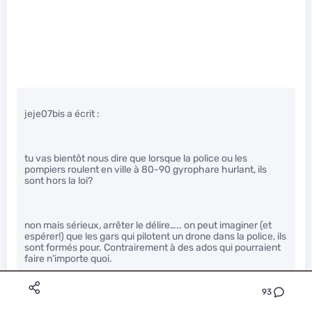
jeje07bis a écrit :
tu vas bientôt nous dire que lorsque la police ou les
pompiers roulent en ville à 80-90 gyrophare hurlant, ils
sont hors la loi?
non mais sérieux, arrêter le délire….. on peut imaginer (et
espérer!) que les gars qui pilotent un drone dans la police, ils
sont formés pour. Contrairement à des ados qui pourraient
faire n’importe quoi.
c’est tout la différence
93