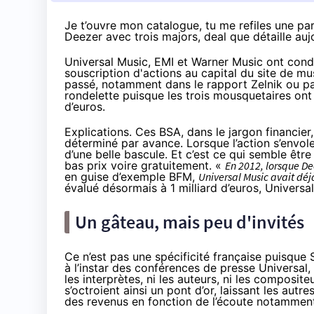
Je t’ouvre mon catalogue, tu me refiles une part
Deezer avec trois majors, deal que détaille au
Universal Music, EMI et Warner Music ont cond
souscription d'actions au capital du site de mu
passé, notamment dans le rapport Zelnik ou pa
rondelette puisque les trois mousquetaires ont
d’euros.
Explications. Ces BSA, dans le jargon financier
déterminé par avance. Lorsque l’action s’envole 
d’une belle bascule. Et c’est ce qui semble être
bas prix voire gratuitement. «
En 2012, lorsque De
en guise d’exemple BFM,
Universal Music avait déjà
évalué désormais à 1 milliard d’euros, Universal
Un gâteau, mais peu d'invités
Ce n’est pas une spécificité française puisque 
à l’instar des conférences de presse Universal, 
les interprètes, ni les auteurs, ni les composit
s’octroient ainsi un pont d’or, laissant les autr
des revenus en fonction de l’écoute notamment