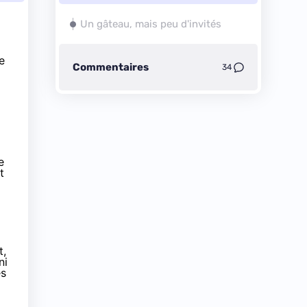
Un gâteau, mais peu d'invités
e
Commentaires
34
e
t
t,
ni
es