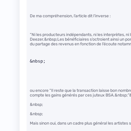
De ma compréhension, l’article dit l’inverse :
“Ni les producteurs indépendants, ni les interprètes, ni 
Deezer.&nbsp;Les bénéficiaires s’octroient ainsi un pont 
du partage des revenus en fonction de l’écoute nota
&nbsp;      
ou encore “Il reste que la transaction laisse bon nomb
compte les gains générés par ces juteux BSA.&nbsp;”&nb
&nbsp;
&nbsp;
Mais sinon oui, dans un cadre plus général les artistes