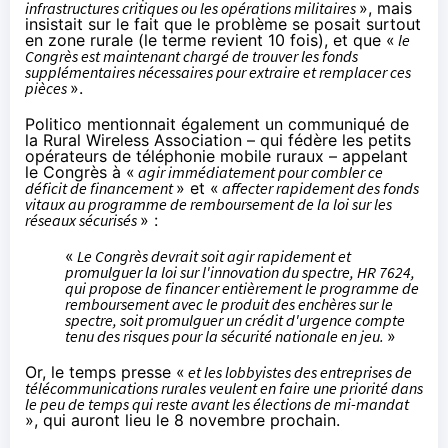
infrastructures critiques ou les opérations militaires
», mais
insistait sur le fait que le problème se posait surtout
en zone rurale (le terme revient 10 fois), et que «
le
Congrès est maintenant chargé de trouver les fonds
supplémentaires nécessaires pour extraire et remplacer ces
pièces
».
Politico mentionnait également un
communiqué
de
la Rural Wireless Association – qui fédère les petits
opérateurs de téléphonie mobile ruraux – appelant
le Congrès à «
agir immédiatement pour combler ce
déficit de financement
» et «
affecter rapidement des fonds
vitaux au programme de remboursement de la loi sur les
réseaux sécurisés
» :
«
Le Congrès devrait soit agir rapidement et
promulguer la loi sur l'innovation du spectre, HR 7624,
qui propose de financer entièrement le programme de
remboursement avec le produit des enchères sur le
spectre, soit promulguer un crédit d'urgence compte
tenu des risques pour la sécurité nationale en jeu.
»
Or, le temps presse «
et les lobbyistes des entreprises de
télécommunications rurales veulent en faire une priorité dans
le peu de temps qui reste avant les élections de mi-mandat
», qui auront lieu le 8 novembre prochain.