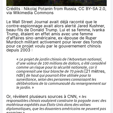
Crédits :
Nikolaj Potanin from Russia, CC BY-SA 2.0,
via Wikimedia Commons
Le Wall Street Journal avait déjà
raconté
que le
contre-espionnage avait alors alerté Jared Kushner,
beau-fils de Donald Trump. Lui et sa femme, Ivanka
Trump, étaient en effet amis avec une femme
d'affaires sino-américaine, ex-épouse de Ruper
Murdoch militant activement pour lever des fonds
pour ce projet voulu par le gouvernement chinois
depuis 2003 :
«
Le projet de jardin chinois de l'Arboretum national,
d'une valeur de 100 millions de dollars, a été considéré
comme un risque pour la sécurité nationale, car il
comprenait une tour blanche de 70 pieds
[21 mètres,
ndlr]
de haut qui pourrait être utilisée pour la
surveillance, selon des personnes connaissant les
délibérations de la communauté du renseignement sur
le jardin.
»
Or, révèlent plusieurs sources à CNN, «
les
responsables chinois voulaient construire la pagode avec des
matériaux expédiés aux États-Unis dans des valises
diplomatiques, que les douaniers américains ne peuvent pas
examiner
».