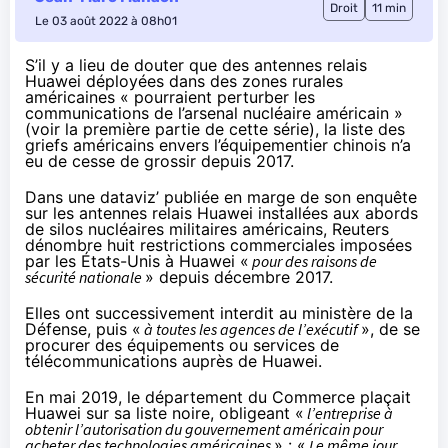
Droit
11 min
Le 03 août 2022 à 08h01
S’il y a lieu de douter que des antennes relais
Huawei déployées dans des zones rurales
américaines « pourraient perturber les
communications de l’arsenal nucléaire américain »
(voir la
première partie
de cette série), la liste des
griefs américains envers l’équipementier chinois n’a
eu de cesse de grossir depuis 2017.
Dans une
dataviz’
publiée en marge de son
enquête
sur les antennes relais Huawei installées aux abords
de silos nucléaires militaires américains, Reuters
dénombre huit restrictions commerciales imposées
par les États-Unis à Huawei «
pour des raisons de
sécurité nationale
» depuis décembre 2017.
Elles ont successivement interdit au ministère de la
Défense, puis «
à toutes les agences de l’exécutif
», de se
procurer des équipements ou services de
télécommunications auprès de Huawei.
En mai 2019, le département du Commerce plaçait
Huawei sur sa liste noire, obligeant «
l’entreprise à
obtenir l’autorisation du gouvernement américain pour
acheter des technologies américaines
» : «
Le même jour,