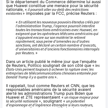
Si le département du Commerce détermine lui aussi
que Huawei constitue une menace pour la sécurité
nationale, «
il pourrait aller au-delà des restrictions
existantes
» imposées par la FCC, précise Reuters :
«
En utilisant les nouveaux pouvoirs étendus créés par
l'administration Trump, l'agence pourrait interdire
toutes les transactions américaines avec Huawei, en
exigeant que les opérateurs télécoms américains qui
s'appuient encore sur son matériel le retirent
rapidement, sous peine d'amendes ou d'autres
sanctions, ont déclaré un certain nombre d'avocats,
d'universitaires et d'anciens fonctionnaires interrogés
par Reuters.
»
Dans un article publié le même jour que l'enquête
de Reuters, Politico
soulignait
de son côté que «
les
États-Unis peinent toujours à achever la rupture avec les
entreprises de télécommunications chinoises entamée par
Donald Trump il y a quatre ans
».
Il rappelait, tout comme Reuters et CNN, que les
responsables américains de la sécurité avaient
alerté les administrations Trump puis Biden que
Huawei et ZTE représentaient «
un risque majeur pour
la sécurité nationale
», soulignant «
un potentiel
d'espionnage et d'ingérence étrangère si leurs routeurs,