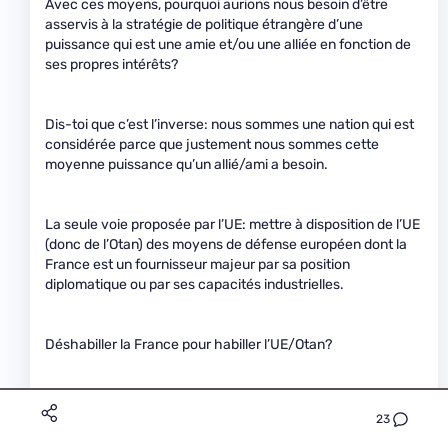
Avec ces moyens, pourquoi aurions nous besoin d’être
asservis à la stratégie de politique étrangère d’une
puissance qui est une amie et/ou une alliée en fonction de
ses propres intérêts?
Dis-toi que c’est l’inverse: nous sommes une nation qui est
considérée parce que justement nous sommes cette
moyenne puissance qu’un allié/ami a besoin.
La seule voie proposée par l’UE: mettre à disposition de l’UE
(donc de l’Otan) des moyens de défense européen dont la
France est un fournisseur majeur par sa position
diplomatique ou par ses capacités industrielles.
Déshabiller la France pour habiller l’UE/Otan?
Tu veux que la France soit ce petit pays sans moyens que
23
tu dépeins et que la question de la souveraineté de la
France en tant que nation ne puisse plus se poser?