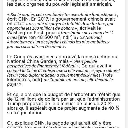
les deux organes du pouvoir législatif américain.
«
Sur le papier, cela semblait être une affaire fantastique
»,
écrit CNN. En 2017, le gouvernement chinois avait
en effet «
accepté de payer la totalité de la facture, qui
approche les 100 millions de dollars
»,
écrivait
le
Washington Post, pour «
transformer un champ de 12
acres
[environ 48 500 m², ndlr]
à l'US National
Arboretum en l'un des jardins chinois les plus ambitieux
jamais construits en Occident
».
Le Congrès avait bien approuvé la construction du
National China Garden, mais «
offert peu de
perspectives de financement fédéral
». Ce qui avait «
conduit la Chine à réaliser que si elle voulait ce joyau culturel
(et un coup diplomatique) à seulement deux miles
[trois
kilomètres, ndlr]
du Capitole américain, elle devrait le
payer
».
Et ce, alors que le budget de l'arboretum n'était que
de 12 millions de dollars par an, que l'administration
Trump proposait de le diminuer de plus de 20 %,
alors qu'il espérait que ce projet augmente de 40 %
sa fréquentation.
Or, explique CNN, la pagode qui aurait dû y être
construite «
aurait été stratégiquement placée sur l'un des