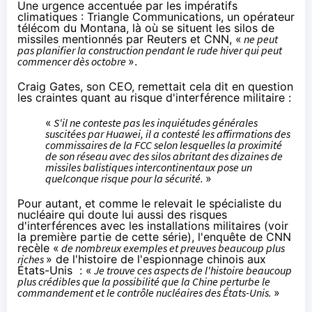
Une urgence accentuée par les impératifs
climatiques : Triangle Communications, un opérateur
télécom du Montana, là où se situent les silos de
missiles mentionnés par Reuters et CNN, «
ne peut
pas planifier la construction pendant le rude hiver qui peut
commencer dès octobre
».
Craig Gates, son CEO, remettait cela dit en question
les craintes quant au risque d'interférence militaire :
«
S'il ne conteste pas les inquiétudes générales
suscitées par Huawei, il a contesté les affirmations des
commissaires de la FCC selon lesquelles la proximité
de son réseau avec des silos abritant des dizaines de
missiles balistiques intercontinentaux pose un
quelconque risque pour la sécurité.
»
Pour autant, et comme le relevait le spécialiste du
nucléaire qui doute lui aussi des risques
d'interférences avec les installations militaires (voir
la
première partie
de cette série), l'
enquête de CNN
recèle «
de nombreux exemples et preuves beaucoup plus
riches
» de l'histoire de l'espionnage chinois aux
États-Unis : «
Je trouve ces aspects de l'histoire beaucoup
plus crédibles que la possibilité que la Chine perturbe le
commandement et le contrôle nucléaires des États-Unis.
»