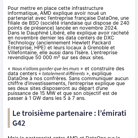
Pour mettre en place cette infrastructure
informatique, AMD explique avoir noué un
partenariat avec l’entreprise française DataOne, une
filiale de BSO (société irlandaise qui dispose de 240
points de présence)
lancée en novembre 2024
.
Dans le
Dauphiné Libéré
, elle explique avoir racheté
en novembre dernier les data centers de DXC
Technology (anciennement Hewlett Packard
Enterprise, HPE) et leurs locaux à Grenoble et
Villefontaine, elle aussi dans l’Isère. L’entreprise
revendique 50 000 m² sur ses deux sites.
«
Nous n’allons garder que les murs
» et construire des
data centers «
totalement différents
», explique
DataOne à nos confrères. Sans communiquer aucun
chiffre d’investissements, l’entreprise explique que
ses deux sites disposeront au départ d’une
puissance de 15 MW et que son objectif est de
passer à 1 GW dans les 5 à 7 ans.
Le troisième partenaire : l’émirati
G42
Mais le partenariat entre AMD et DataOne sur le