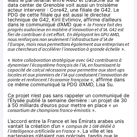
data center de Grenoble voit aussi un troisième
acteur intervenir : Core42, une filiale de G42. Le
PDG de cette filiale qui est aussi le directeur
technique de G42, Kiril Evtimov, affirme d’ailleurs
dans le communiqué d’AMD que «
la France fait des
progrès audacieux en matière d’innovation et d’IA. G42 est
fier de contribuer à cet effort
.
En déployant les GPU AMD,
nous renforçons non seulement l’infrastructure d’IA de
l’Europe, mais nous permettons également aux entreprises et
aux chercheurs d’accélérer l’innovation à grande échelle
».
«
Notre collaboration stratégique avec G42 contribuera à
dynamiser l’écosystème français de l’IA, en fournissant la
capacité de calcul nécessaire pour permettre aux start-ups
locales et aux pionniers de l’IA qui conduisent l’innovation de
pointe et renforcent l’économie française
», affirme dans
ce même communiqué la PDG d’AMD, Lisa Su.
Ce projet n’est pas sans rappeler
un communiqué de
l’Élysée publié la semaine dernière
: un projet de 30
à 50 milliards d’euros pour mettre en place «
un
consortium de champions franco-émiratis
».
L’accord entre la France et les Émirats arabes unis
vantait la création d’un «
campus de 1 GW dédié à
l’intelligence artificielle en France
». La ville et les
partenaires n’étaient pas précisés, tandis que le