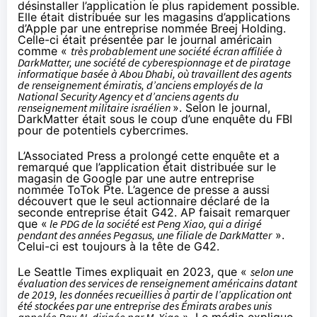
désinstaller l’application le plus rapidement possible.
Elle était distribuée sur les magasins d’applications
d’Apple par une entreprise nommée Breej Holding.
Celle-ci était présentée par le journal américain
comme «
très probablement une société écran affiliée à
DarkMatter, une société de cyberespionnage et de piratage
informatique basée à Abou Dhabi, où travaillent des agents
de renseignement émiratis, d’anciens employés de la
National Security Agency et d’anciens agents du
renseignement militaire israélien
». Selon le journal,
DarkMatter était sous le coup d’une enquête du FBI
pour de potentiels cybercrimes.
L’Associated Press a
prolongé
cette enquête et a
remarqué que l’application était distribuée sur le
magasin de Google par une autre entreprise
nommée ToTok Pte. L’agence de presse a aussi
découvert que le seul actionnaire déclaré de la
seconde entreprise était G42. AP faisait remarquer
que «
le PDG de la société est Peng Xiao, qui a dirigé
pendant des années Pegasus, une filiale de DarkMatter
».
Celui-ci est
toujours
à la tête de G42.
Le Seattle Times
expliquait
en 2023, que «
selon une
évaluation des services de renseignement américains datant
de 2019, les données recueillies à partir de l’application ont
été stockées par une entreprise des Émirats arabes unis
appelée Pax AI, dirigée par M. Xiao
». Le média explique