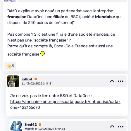
"AMD explique avoir noué un partenariat avec l’entreprise
française
DataOne, une
filiale
de BSO (société
irlandaise
qui
dispose de 240 points de présence)"
Pas compris ? Si c'est une filliale d'une société irlandais, ce
n'est pas une "société française" ?
Parce qu'à ce compte là, Coca-Cola France est aussi une
société française
3
xillibit
Premium
Le 13/02/2025 à 11h31
Je ne vois pas le lien entre BSO et DataOne :
https://annuaire-entreprises.data.gouv.fr/entreprise/data-
one-422165670
fred42
Premium
Modifié le 13/02/2025 à 11h44