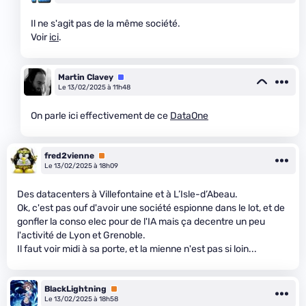
Il ne s'agit pas de la même société.
Voir
ici
.
Martin Clavey
Équipe
Le 13/02/2025 à 11h48
On parle ici effectivement de ce
DataOne
fred2vienne
Premium
Le 13/02/2025 à 18h09
Des datacenters à Villefontaine et à L’Isle-d’Abeau.
Ok, c'est pas ouf d'avoir une société espionne dans le lot, et de
gonfler la conso elec pour de l'IA mais ça decentre un peu
l'activité de Lyon et Grenoble.
Il faut voir midi à sa porte, et la mienne n'est pas si loin...
BlackLightning
Premium
Le 13/02/2025 à 18h58