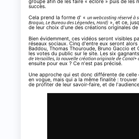
groupe afin de les faire « éclore » puis de les
succès.
Cela prend la forme d' «
un webcasting réservé à s
Braquo, Le Bureau des Légendes, Hard)
», et ce, jus
de leur choix d'une des créations originales de
Bien évidemment, ces vidéos seront visibles pa
réseaux sociaux
. Cinq d'entre eux seront alors
Baddou, Thomas Thouroude, Bruno Gaccio et Chri
les votes du public sur le site. Les six gagnant
de Versailles, la nouvelle création originale de Canal+ 
ensuite pour eux ? Ce n'est pas précisé.
Une approche qui est donc différente de celle
en vogue, mais qui a la même finalité : trouver
de profiter de leur savoir-faire, et de l'audienc