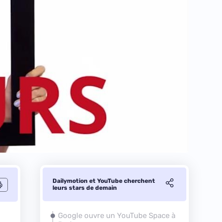
Dailymotion et YouTube cherchent
leurs stars de demain
Google ouvre un YouTube Space à