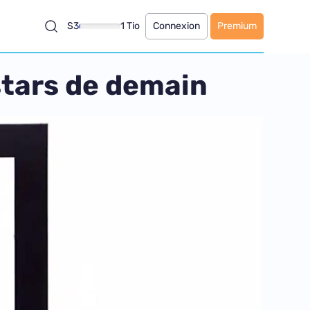
S3
1 Tio
Connexion
Premium
stars de demain