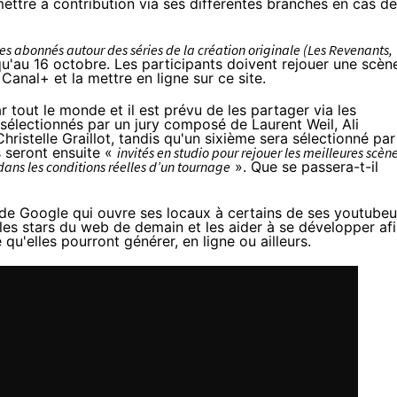
 mettre à contribution via ses différentes branches en cas de
es abonnés autour des séries de la création originale (Les Revenants,
qu'au 16 octobre. Les participants doivent rejouer une scèn
 Canal+ et la mettre en ligne sur
ce site
.
r tout le monde et il est prévu de les partager via
les
 sélectionnés par un jury composé de Laurent Weil, Ali
stelle Graillot, tandis qu'un sixième sera sélectionné par
s seront ensuite «
invités en studio pour rejouer les meilleures scèn
dans les conditions réelles d’un tournage
». Que se passera-t-il
 de Google qui ouvre ses locaux à certains de ses youtubeu
 les stars du web de demain et les aider à se développer af
e qu'elles pourront générer, en ligne ou ailleurs.