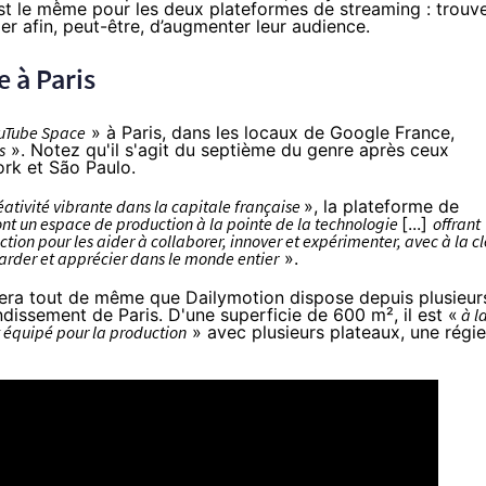
st le même pour les deux plateformes de streaming : trouv
er afin, peut-être, d’augmenter leur audience.
 à Paris
uTube Space
» à Paris, dans les locaux de Google France,
s
». Notez qu'il s'agit du
septième du genre
après ceux
ork et São Paulo.
éativité vibrante dans la capitale française
», la plateforme de
ront un espace de production à la pointe de la technologie
[...]
offrant
on pour les aider à collaborer, innover et expérimenter, avec à la cl
arder et apprécier dans le monde entier
».
llera tout de même que Dailymotion dispose
depuis plusieur
ndissement de Paris
. D'une superficie de 600 m², il est «
à l
 équipé pour la production
» avec plusieurs plateaux, une régie