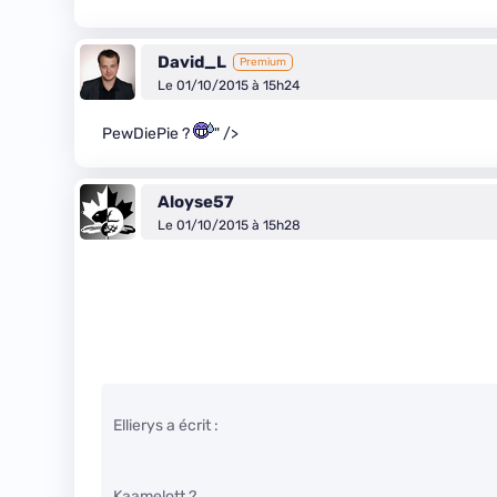
David_L
Premium
Le 01/10/2015 à 15h24
PewDiePie ?
" />
Aloyse57
Le 01/10/2015 à 15h28
Ellierys a écrit :
Kaamelott ?