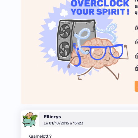
r
s
q
Ellierys
Le 01/10/2015 à 15h23
Kaamelott ?