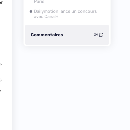
Paris
er
Dailymotion lance un concours
avec Canal+
Commentaires
39
é
s
a
,