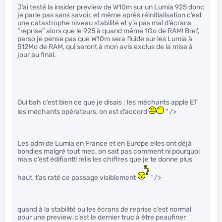
J’ai testé la insider preview de W10m sur un Lumia 925 donc
je parle pas sans savoir, et même après réinitialisation c’est
une catastrophe niveau stabilité et y’a pas mal d’écrans
“reprise” alors que le 925 à quand même 1Go de RAM! Bref,
perso je pense pas que W10m sera fluide sur les Lumia à
512Mo de RAM, qui seront à mon avis exclus de la mise à
jour au final.
Oui bah c’est bien ce que je disais : les méchants apple ET
les méchants opérateurs, on est d’accord
" />
Les pdm de Lumia en France et en Europe elles ont déjà
bondies malgré tout mec, on sait pas comment ni pourquoi
mais c’est édifiant!! relis les chiffres que je te donne plus
haut, t’as raté ce passage visiblement
" />
quand à la stabilité ou les écrans de reprise c’est normal
pour une preview, c’est le dernier truc à être peaufiner