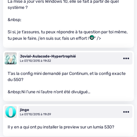
La mise à jour vers Windows 10, elle se fait à partir de quel
système ?
&nbsp;
Si si, je t’assures, tu peux répondre à ta question par toi même,
tu peux le faire, j’en suis sur, fais un effort !
" />
Jovial-Aulacode-Hypertrophié
Le 07/10/2015 à 11h32
T’as la config mini demandé par Continum, et la config exacte
du 550?
&nbsp;Ni l’une ni l’autre n’ont été divulgué…
jinge
Le 07/10/2015 à 11h39
Il y en a qui ont pu installer la preview sur un lumia 530?