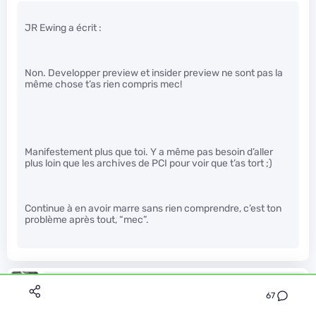
JR Ewing a écrit :
Non. Developper preview et insider preview ne sont pas la
même chose t’as rien compris mec!
Manifestement plus que toi. Y a même pas besoin d’aller
plus loin que les archives de PCI pour voir que t’as tort ;)
Continue à en avoir marre sans rien comprendre, c’est ton
problème après tout, “mec”.
Vincent_H
Le 07/10/2015 à 12h29
67