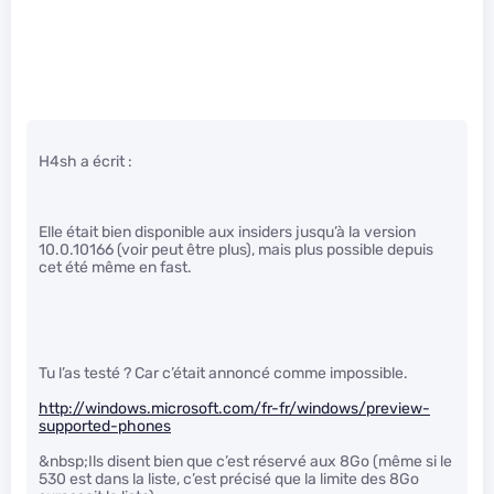
H4sh a écrit :
Elle était bien disponible aux insiders jusqu’à la version
10.0.10166 (voir peut être plus), mais plus possible depuis
cet été même en fast.
Tu l’as testé ? Car c’était annoncé comme impossible.
http://windows.microsoft.com/fr-fr/windows/preview-
supported-phones
&nbsp;Ils disent bien que c’est réservé aux 8Go (même si le
530 est dans la liste, c’est précisé que la limite des 8Go