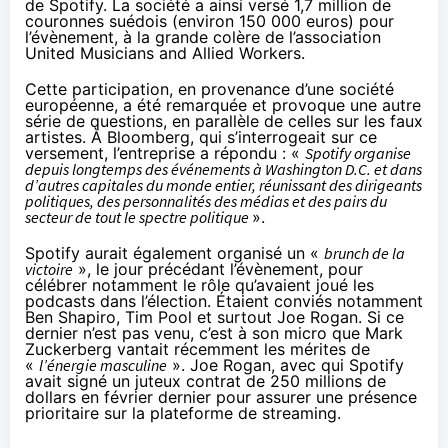
de Spotify. La société a ainsi versé 1,7 million de
couronnes suédois (environ 150 000 euros) pour
l’évènement, à la
grande colère
de l’association
United Musicians and Allied Workers.
Cette participation, en provenance d’une société
européenne, a été remarquée et provoque une autre
série de questions, en parallèle de celles sur les faux
artistes. À
Bloomberg
, qui s’interrogeait sur ce
versement, l’entreprise a répondu : «
Spotify organise
depuis longtemps des événements à Washington D.C. et dans
d’autres capitales du monde entier, réunissant des dirigeants
politiques, des personnalités des médias et des pairs du
secteur de tout le spectre politique
».
Spotify aurait également organisé un «
brunch de la
victoire
», le jour précédant l’évènement, pour
célébrer notamment le rôle qu’avaient joué les
podcasts dans l’élection. Étaient conviés notamment
Ben Shapiro, Tim Pool et surtout Joe Rogan. Si ce
dernier n’est pas venu, c’est à son micro que Mark
Zuckerberg vantait récemment les mérites de
«
l’énergie masculine
». Joe Rogan, avec qui Spotify
avait signé un juteux
contrat de 250 millions de
dollars
en février dernier pour assurer une présence
prioritaire sur la plateforme de streaming.