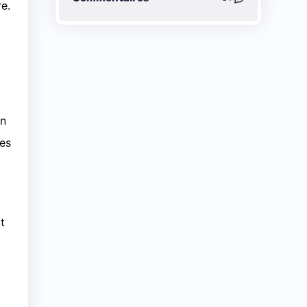
e.
en
les
t