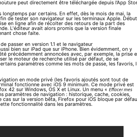
mouture peut directement être téléchargée depuis l’App Stor
s longtemps par certains. En effet, dès le
mois de mai
, la
afin de tester son navigateur sur les terminaux Apple.
Début
se en ligne afin de récolter des retours de la part des
de. L'éditeur avait alors promis que la version finale
tenant chose faite.
 de passer en version 1.1 et le navigateur
ussi bien sur iPad que sur iPhone. Bien évidemment, on y
nt été précédemment annoncées avec, par exemple, la prise 
iser le moteur de recherche utilisé par défaut, de se
ertains paramètres comme les mots de passe, les favoris, 
vigation en mode privé (les favoris ajoutés sont tout de
rminal fonctionne avec iOS 9 minimum. Ce mode privé est
efox 42
sur Windows, OS X et Linux. Un menu «
Effacer mes
 paramètres de navigation : historique, cache, cookies,
le cas sur la version bêta, Firefox pour iOS bloque par défau
cette fonctionnalité dans les paramètres.