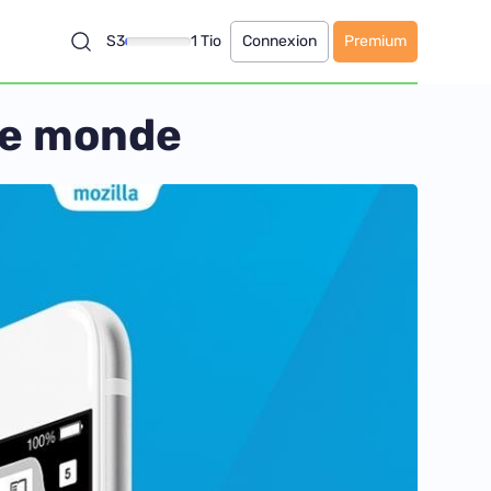
S3
1 Tio
Connexion
Premium
 le monde