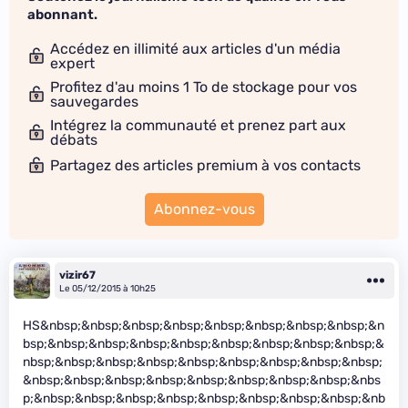
abonnant.
Accédez en illimité aux articles d'un média
expert
Profitez d'au moins 1 To de stockage pour vos
sauvegardes
Intégrez la communauté et prenez part aux
débats
Partagez des articles premium à vos contacts
Abonnez-vous
vizir67
Le 05/12/2015 à 10h25
HS&nbsp;&nbsp;&nbsp;&nbsp;&nbsp;&nbsp;&nbsp;&nbsp;&n
bsp;&nbsp;&nbsp;&nbsp;&nbsp;&nbsp;&nbsp;&nbsp;&nbsp;&
nbsp;&nbsp;&nbsp;&nbsp;&nbsp;&nbsp;&nbsp;&nbsp;&nbsp;
&nbsp;&nbsp;&nbsp;&nbsp;&nbsp;&nbsp;&nbsp;&nbsp;&nbs
p;&nbsp;&nbsp;&nbsp;&nbsp;&nbsp;&nbsp;&nbsp;&nbsp;&nb