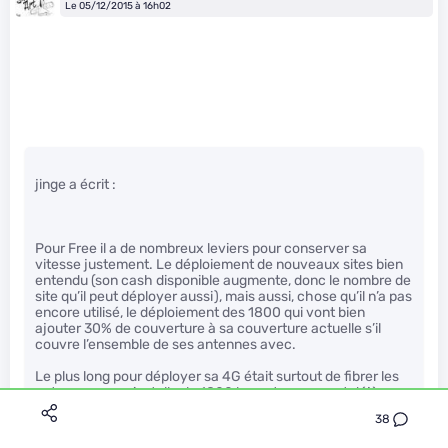
Le 05/12/2015 à 16h02
jinge a écrit :
Pour Free il a de nombreux leviers pour conserver sa
vitesse justement. Le déploiement de nouveaux sites bien
entendu (son cash disponible augmente, donc le nombre de
site qu’il peut déployer aussi), mais aussi, chose qu’il n’a pas
encore utilisé, le déploiement des 1800 qui vont bien
ajouter 30% de couverture à sa couverture actuelle s’il
couvre l’ensemble de ses antennes avec.
Le plus long pour déployer sa 4G était surtout de fibrer les
antennes, pour installer la 1800 les antennes sont déjà
fibrées, donc ça dépend juste du déplacement des équipes
38
de Free, qui peut donc le faire au rythme qu’il désire. Et
étant donné que SFR vient de le dépasser en déclarations, il