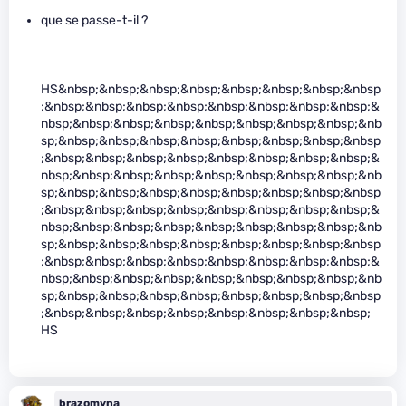
que se passe-t-il ?
HS&nbsp;&nbsp;&nbsp;&nbsp;&nbsp;&nbsp;&nbsp;&nbsp
;&nbsp;&nbsp;&nbsp;&nbsp;&nbsp;&nbsp;&nbsp;&nbsp;&
nbsp;&nbsp;&nbsp;&nbsp;&nbsp;&nbsp;&nbsp;&nbsp;&nb
sp;&nbsp;&nbsp;&nbsp;&nbsp;&nbsp;&nbsp;&nbsp;&nbsp
;&nbsp;&nbsp;&nbsp;&nbsp;&nbsp;&nbsp;&nbsp;&nbsp;&
nbsp;&nbsp;&nbsp;&nbsp;&nbsp;&nbsp;&nbsp;&nbsp;&nb
sp;&nbsp;&nbsp;&nbsp;&nbsp;&nbsp;&nbsp;&nbsp;&nbsp
;&nbsp;&nbsp;&nbsp;&nbsp;&nbsp;&nbsp;&nbsp;&nbsp;&
nbsp;&nbsp;&nbsp;&nbsp;&nbsp;&nbsp;&nbsp;&nbsp;&nb
sp;&nbsp;&nbsp;&nbsp;&nbsp;&nbsp;&nbsp;&nbsp;&nbsp
;&nbsp;&nbsp;&nbsp;&nbsp;&nbsp;&nbsp;&nbsp;&nbsp;&
nbsp;&nbsp;&nbsp;&nbsp;&nbsp;&nbsp;&nbsp;&nbsp;&nb
sp;&nbsp;&nbsp;&nbsp;&nbsp;&nbsp;&nbsp;&nbsp;&nbsp
;&nbsp;&nbsp;&nbsp;&nbsp;&nbsp;&nbsp;&nbsp;&nbsp;
HS
brazomyna