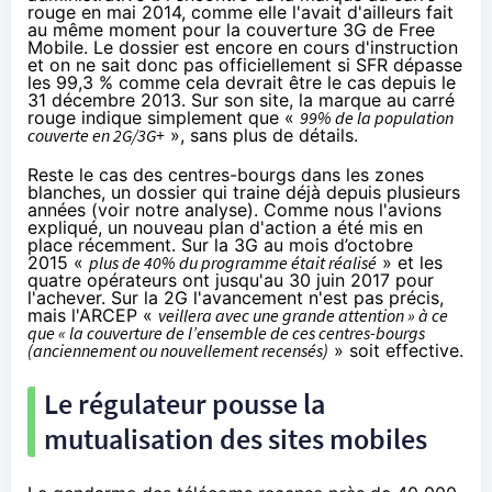
rouge en mai 2014, comme elle l'avait d'ailleurs fait
au même moment pour la couverture 3G de Free
Mobile. Le dossier est encore en cours d'instruction
et on ne sait donc pas officiellement si
SFR
dépasse
les 99,3 % comme cela devrait être le cas depuis le
31 décembre 2013. Sur son site, la marque au carré
rouge indique simplement que «
99% de la population
couverte en 2G/3G+
», sans plus de détails.
Reste le cas des centres-bourgs dans les zones
blanches, un dossier qui traine déjà depuis plusieurs
années (voir
notre analyse
). Comme nous l'avions
expliqué, un nouveau plan d'action a été
mis en
place r
écemment. Sur la 3G au mois d’octobre
2015 «
plus de 40% du programme était réalisé
» et les
quatre opérateurs ont jusqu'au 30 juin 2017 pour
l'achever. Sur la 2G l'avancement n'est pas précis,
mais l'ARCEP «
veillera avec une grande attention » à ce
que « la couverture de l’ensemble de ces centres-bourgs
(anciennement ou nouvellement recensés)
» soit effective.
Le régulateur pousse la
mutualisation des sites mobiles