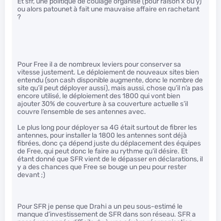
Et sfr, une politique de coulage organisé (pour raison x ou y)
ou alors patounet à fait une mauvaise affaire en rachetant
?
Pour Free il a de nombreux leviers pour conserver sa
vitesse justement. Le déploiement de nouveaux sites bien
entendu (son cash disponible augmente, donc le nombre de
site qu’il peut déployer aussi), mais aussi, chose qu’il n’a pas
encore utilisé, le déploiement des 1800 qui vont bien
ajouter 30% de couverture à sa couverture actuelle s’il
couvre l’ensemble de ses antennes avec.
Le plus long pour déployer sa 4G était surtout de fibrer les
antennes, pour installer la 1800 les antennes sont déjà
fibrées, donc ça dépend juste du déplacement des équipes
de Free, qui peut donc le faire au rythme qu’il désire. Et
étant donné que SFR vient de le dépasser en déclarations, il
y a des chances que Free se bouge un peu pour rester
devant ;)
Pour SFR je pense que Drahi a un peu sous-estimé le
manque d’investissement de SFR dans son réseau. SFR a