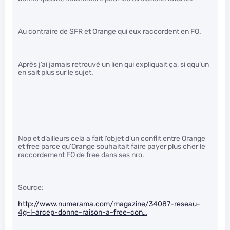
Au contraire de SFR et Orange qui eux raccordent en FO.
Après j’ai jamais retrouvé un lien qui expliquait ça, si qqu’un
en sait plus sur le sujet.
Nop et d’ailleurs cela a fait l’objet d’un conflit entre Orange
et free parce qu’Orange souhaitait faire payer plus cher le
raccordement FO de free dans ses nro.
Source:
http://www.numerama.com/magazine/34087-reseau-
4g-l-arcep-donne-raison-a-free-con…