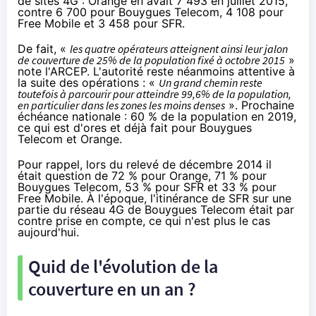
de sites
4G
:
Orange
en avait 7 493 en juillet 2015,
contre 6 700 pour
Bouygues Telecom
, 4 108 pour
Free Mobile et 3 458 pour
SFR
.
De fait, «
les quatre opérateurs atteignent ainsi leur jalon
de couverture de 25% de la population fixé à octobre 2015
»
note l'ARCEP. L'autorité reste néanmoins attentive à
la suite des opérations : «
Un grand chemin reste
toutefois à parcourir pour atteindre 99,6% de la population,
en particulier dans les zones les moins denses
». Prochaine
échéance nationale : 60 % de la population en 2019,
ce qui est d'ores et déjà fait pour Bouygues
Telecom et Orange.
Pour rappel, lors
du relevé de décembre 2014
il
était question de 72 % pour
Orange
, 71 % pour
Bouygues Telecom
, 53 % pour
SFR
et 33 % pour
Free Mobile. À l'époque, l'itinérance de
SFR
sur une
partie du réseau
4G
de
Bouygues Telecom
était par
contre prise en compte, ce qui n'est plus le cas
aujourd'hui.
Quid de l'évolution de la
couverture en un an ?