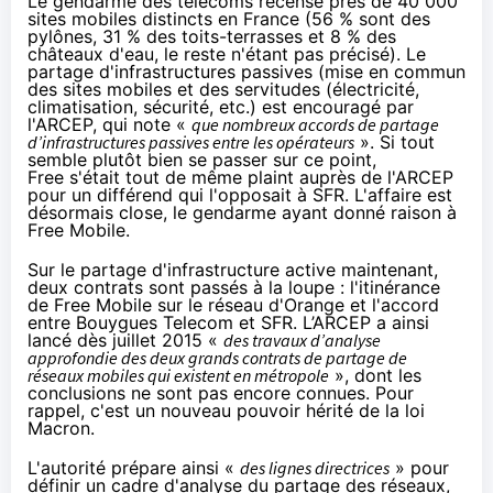
Le gendarme des télécoms recense près de 40 000
sites mobiles distincts en France (56 % sont des
pylônes, 31 % des toits-terrasses et 8 % des
châteaux d'eau, le reste n'étant pas précisé). Le
partage d'infrastructures passives (mise en commun
des sites mobiles et des servitudes (électricité,
climatisation, sécurité, etc.) est encouragé par
l'ARCEP, qui note «
que nombreux accords de partage
d’infrastructures passives entre les opérateurs
». Si tout
semble plutôt bien se passer sur ce point,
Free s'était tout de même plaint auprès de l'ARCEP
pour
un différend qui l'opposait à SFR
. L'affaire est
désormais close, le gendarme ayant donné raison à
Free Mobile.
Sur le partage d'infrastructure active maintenant,
deux contrats sont passés à la loupe : l'itinérance
de Free Mobile sur le réseau d'
Orange
et l'accord
entre
Bouygues Telecom
et
SFR
. L’ARCEP a ainsi
lancé dès juillet 2015 «
des travaux d’analyse
approfondie des deux grands contrats de partage de
réseaux mobiles qui existent en métropole
», dont les
conclusions ne sont pas encore connues. Pour
rappel, c'est un nouveau pouvoir hérité de la loi
Macron.
L'autorité prépare ainsi «
des lignes directrices
» pour
définir un cadre d'analyse du partage des réseaux,