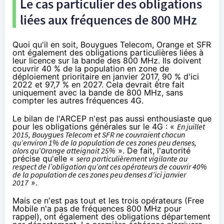
Le cas particulier des obligations
liées aux fréquences de 800 MHz
Quoi qu'il en soit,
Bouygues Telecom
,
Orange
et
SFR
ont également des obligations particulières liées à
leur licence sur la bande des 800 MHz. Ils doivent
couvrir 40 % de la population en zone de
déploiement prioritaire en janvier 2017, 90 % d'ici
2022 et 97,7 % en 2027. Cela devrait être fait
uniquement avec la bande de 800 MHz, sans
compter les autres fréquences
4G
.
Le bilan de l'ARCEP n'est pas aussi enthousiaste que
pour les obligations générales sur le
4G
: «
En juillet
2015,
Bouygues Telecom
et
SFR
ne couvraient chacun
qu’environ 1% de la population de ces zones peu denses,
alors qu’
Orange
atteignait 25%
». De fait, l'autorité
précise qu'elle «
sera particulièrement vigilante au
respect de l’obligation qu’ont ces opérateurs de couvrir 40%
de la population de ces zones peu denses d’ici janvier
2017
».
Mais ce n'est pas tout et les trois opérateurs (Free
Mobile n'a pas de fréquences 800 MHz pour
rappel), ont également des obligations département