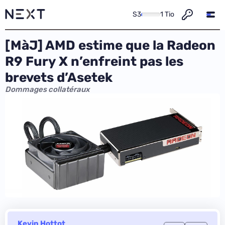
S3
1 Tio
[MàJ] AMD estime que la Radeon
R9 Fury X n’enfreint pas les
brevets d’Asetek
Dommages collatéraux
Kevin Hottot