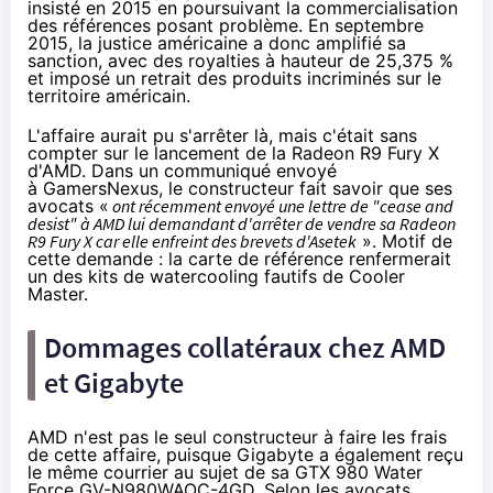
insisté en 2015 en poursuivant la commercialisation
des références posant problème.
En septembre
2015
, la justice américaine a donc amplifié sa
sanction, avec des royalties à hauteur de 25,375 %
et imposé un retrait des produits incriminés sur le
territoire américain.
L'affaire aurait pu s'arrêter là, mais c'était sans
compter sur le lancement de la
Radeon R9 Fury X
d'AMD. Dans un communiqué envoyé
à
GamersNexus
, le constructeur fait savoir que ses
avocats «
ont récemment envoyé une lettre de "cease and
desist" à AMD lui demandant d'arrêter de vendre sa Radeon
R9 Fury X car elle enfreint des brevets d'Asetek
». Motif de
cette demande : la carte de référence renfermerait
un des kits de watercooling fautifs de Cooler
Master.
Dommages collatéraux chez AMD
et Gigabyte
AMD n'est pas le seul constructeur à faire les frais
de cette affaire, puisque Gigabyte a également reçu
le même courrier au sujet de sa GTX 980 Water
Force GV-N980WAOC-
4G
D. Selon les avocats