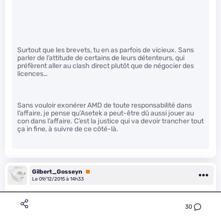
Surtout que les brevets, tu en as parfois de vicieux. Sans
parler de l’attitude de certains de leurs détenteurs, qui
préfèrent aller au clash direct plutôt que de négocier des
licences…
Sans vouloir exonérer AMD de toute responsabilité dans
l’affaire, je pense qu’Asetek a peut-être dû aussi jouer au
con dans l’affaire. C’est la justice qui va devoir trancher tout
ça in fine, à suivre de ce côté-là.
Gilbert_Gosseyn
Premium
Le 09/12/2015 à 14h33
Disons que les deux brevets me paraissent peu solides.
30