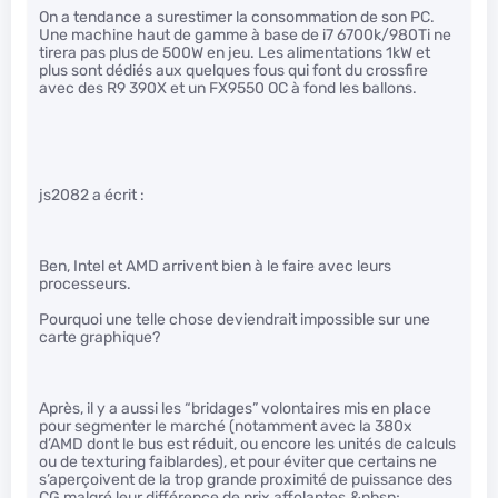
On a tendance a surestimer la consommation de son PC.
Une machine haut de gamme à base de i7 6700k/980Ti ne
tirera pas plus de 500W en jeu. Les alimentations 1kW et
plus sont dédiés aux quelques fous qui font du crossfire
avec des R9 390X et un FX9550 OC à fond les ballons.
js2082 a écrit :
Ben, Intel et AMD arrivent bien à le faire avec leurs
processeurs.
Pourquoi une telle chose deviendrait impossible sur une
carte graphique?
Après, il y a aussi les “bridages” volontaires mis en place
pour segmenter le marché (notamment avec la 380x
d’AMD dont le bus est réduit, ou encore les unités de calculs
ou de texturing faiblardes), et pour éviter que certains ne
s’aperçoivent de la trop grande proximité de puissance des
CG malgré leur différence de prix affolantes.&nbsp;