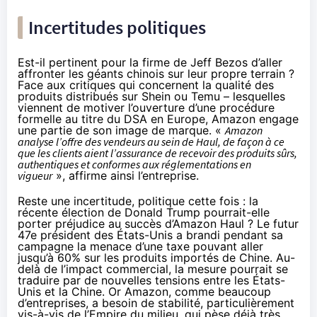
Incertitudes politiques
Est-il pertinent pour la firme de Jeff Bezos d’aller
affronter les géants chinois sur leur propre terrain ?
Face aux critiques qui concernent la qualité des
produits distribués sur Shein ou Temu – lesquelles
viennent de
motiver l’ouverture d’une procédure
formelle au titre du DSA en Europe
, Amazon engage
une partie de son image de marque. «
Amazon
analyse l’offre des vendeurs au sein de Haul, de façon à ce
que les clients aient l’assurance de recevoir des produits sûrs,
authentiques et conformes aux réglementations en
vigueur
», affirme ainsi l’entreprise.
Reste une incertitude, politique cette fois : la
récente élection de Donald Trump pourrait-elle
porter préjudice au succès d’Amazon Haul ? Le futur
47
e
président des États-Unis a brandi pendant sa
campagne la menace d’une taxe pouvant aller
jusqu’à 60%
sur les produits importés de Chine. Au-
delà de l’impact commercial, la mesure pourrait se
traduire par de nouvelles tensions entre les États-
Unis et la Chine. Or Amazon, comme beaucoup
d’entreprises, a besoin de stabilité, particulièrement
vis-à-vis de l’Empire du milieu, qui pèse déjà très