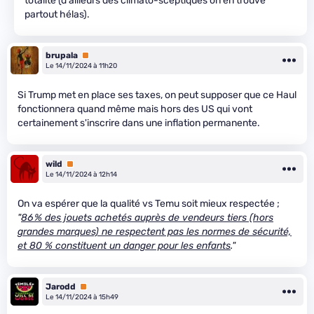
totalité (d'ailleurs des climato-sceptiques on en trouve
partout hélas).
brupala
Premium
Le 14/11/2024 à 11h20
Si Trump met en place ses taxes, on peut supposer que ce Haul
fonctionnera quand même mais hors des US qui vont
certainement s'inscrire dans une inflation permanente.
wild
Premium
Le 14/11/2024 à 12h14
On va espérer que la qualité vs Temu soit mieux respectée ;
"
86 % des jouets achetés auprès de vendeurs tiers (hors
grandes marques) ne respectent pas les normes de sécurité,
et 80 % constituent un danger pour les enfants
."
Jarodd
Premium
Le 14/11/2024 à 15h49