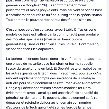
plus), tout comme phi de Microsoft est proposé en 3.8b et
gemma 2 de Google en 2b). Ils sont forcément moins
performants et moins polyvalents, mais peuvent servir de base
d'entraînement pour faire du fine-tuning et de la spécialisation.
Tout comme ils peuvent répondre à des tâches simples.
C'est un peu ce qu'on voit aussi avec Stable Diffusion ou le
modèle de base est raffiné par la communauté pour produire
des modèles spécialisés (mais aussi beaucoup de
généralistes). Sans oublier bien sûr les LoRA ou ControlNet qui
viennent enrichir les capacités.
La techno est encore jeune, donc elle va forcément passer par
une phase de maturité et se transformer (ça me rappelle
l'essor du smartphone en fait). Et OpenAI reste un nabot parmi
les autres géants de la tech, donc il vaut mieux pour eux qu'ils
rendent rapidement compte des limitations de la stratégie
actuelle pour savoir comment se retourner. Avec Microsoft et
Google qui développent leurs propres modèles (et Meta,
évidemment, avec Llama) qui ont une très forte capacité de
pénétration de marché, ils peuvent très rapidement se faire
dépasser et rejoindre du jour au lendemain bon nombre
d'acteurs de la Tech qui ont été sur les feux de la rampe