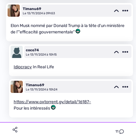
Timanu69
Le 13/11/2024 à 09h53
Elon Musk nommé par Donald Trump à la tête d'un ministère
de l'"efficacité gouvernementale"
coco74
Le 13/11/2024 à 10h15
Idiocracy
In Real Life
Timanu69
Le 13/11/2024 à 10h24
https://www.oxtorrent.gy/detail/16187-
Pour les intéressés
11