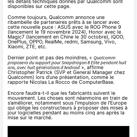
les détails techniques donnés par Qualcomm
sont
disponibles sur cette page
.
Comme toujours, Qualcomm annonce une
ribambelle de partenaires prêts à se lancer avec
cette nouvelle puce : ASUS avec le ROG Phone 9
(lancement le 19 novembre 2024), Honor avec le
Magic7 (lancement en Chine le 30 octobre), iQOO,
OnePlus, OPPO, RealMe, redmi, Samsung, Vivo,
Xiaomi, ZTE, etc.
Dernier point et pas des moindres, «
Qualcomm
proposera du support pour Snapdragon 8 Elite pendant huit
ans, avec huit générations d’Android
», affirme
Christopher Patrick (SVP et General Manager chez
Qualcomm) lors d’une présentation, comme
le
rapporte Nicolas La Rocco de ComputerBase
.
Encore faudra-t-il que les fabricants suivent le
mouvement. Les choses sont néanmoins en train de
s’améliorer,
notamment sous l’impulsion de l’Europe
qui oblige les constructeurs à proposer des mises à
jour logicielles pendant au moins cinq ans après la
mise sur le marché.