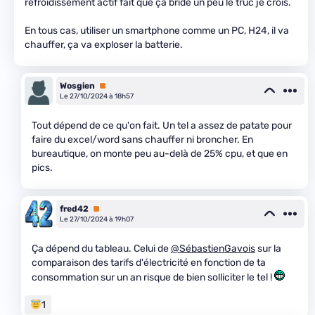
refroidissement actif fait que ça bride un peu le truc je crois.
En tous cas, utiliser un smartphone comme un PC, H24, il va
chauffer, ça va exploser la batterie.
Wosgien
Premium
Le 27/10/2024 à 18h57
Tout dépend de ce qu'on fait. Un tel a assez de patate pour
faire du excel/word sans chauffer ni broncher. En
bureautique, on monte peu au-delà de 25% cpu, et que en
pics.
fred42
Premium
Le 27/10/2024 à 19h07
Ça dépend du tableau. Celui de
@SébastienGavois
sur la
comparaison des tarifs d'électricité en fonction de ta
consommation sur un an risque de bien solliciter le tel !
1