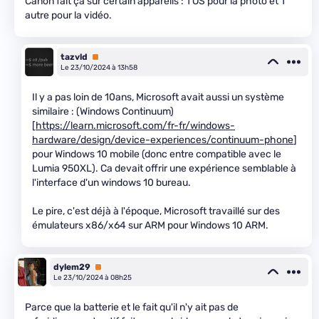
Canon fait ça sur certain appareils : 1 OS pour la photo et 1
autre pour la vidéo.
tazvld
Premium
Le 23/10/2024 à 13h58
Il y a pas loin de 10ans, Microsoft avait aussi un système
similaire : (Windows Continuum)
[
https://learn.microsoft.com/fr-fr/windows-
hardware/design/device-experiences/continuum-phone
]
pour Windows 10 mobile (donc entre compatible avec le
Lumia 950XL). Ca devait offrir une expérience semblable à
l'interface d'un windows 10 bureau.
Le pire, c'est déjà à l'époque, Microsoft travaillé sur des
émulateurs x86/x64 sur ARM pour Windows 10 ARM.
dylem29
Premium
Le 23/10/2024 à 08h25
Parce que la batterie et le fait qu'il n'y ait pas de