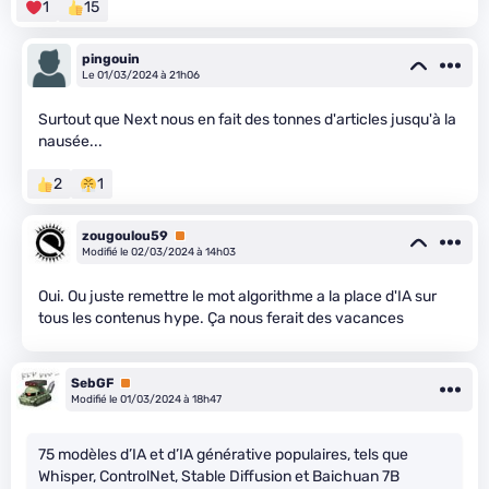
1
15
pingouin
Le 01/03/2024 à 21h06
Surtout que Next nous en fait des tonnes d'articles jusqu'à la
nausée...
2
1
zougoulou59
Premium
Modifié le 02/03/2024 à 14h03
Oui. Ou juste remettre le mot algorithme a la place d'IA sur
tous les contenus hype. Ça nous ferait des vacances
SebGF
Premium
Modifié le 01/03/2024 à 18h47
75 modèles d’IA et d’IA générative populaires, tels que
Whisper, ControlNet, Stable Diffusion et Baichuan 7B