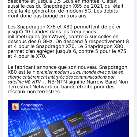
descente et jusqu’à 3,5 Gb/s en montée. C’était
aussi le cas du
Snapdragon X65 de 2021
, qui était
déjà la 4e génération de modem 5G. Les débits
n’ont donc pas bougé en trois ans.
Les Snapdragon X75 et X80 permettent de gérer
jusqu’à 10 bandes dans les fréquences
millimétriques (mmWave), contre 5 sur celles en
dessous des 6 GHz. On descend à respectivement 8
et 4 pour le Snapdragon X70. Le Snapdragon X80
permet d’en agréger jusqu’à 6, contre 5 pour le X75
et 4 pour le X70.
Le fabricant annonce que son nouveau Snapdragon
X80 est le «
premier modem 5G au monde avec prise en
charge entièrement intégrée des communications par
satellite NB-NTN
». NB-NTN signifie Narrow Band Non
Terrestrial Network ou
bande étroite
pour des
réseaux non terrestres.