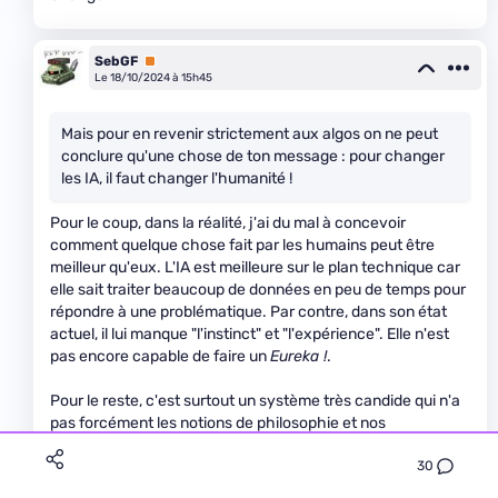
SebGF
Premium
Le 18/10/2024 à 15h45
Mais pour en revenir strictement aux algos on ne peut
conclure qu'une chose de ton message : pour changer
les IA, il faut changer l'humanité !
Pour le coup, dans la réalité, j'ai du mal à concevoir
comment quelque chose fait par les humains peut être
meilleur qu'eux. L'IA est meilleure sur le plan technique car
elle sait traiter beaucoup de données en peu de temps pour
répondre à une problématique. Par contre, dans son état
actuel, il lui manque "l'instinct" et "l'expérience". Elle n'est
pas encore capable de faire un
Eureka !
.
Pour le reste, c'est surtout un système très candide qui n'a
pas forcément les notions de philosophie et nos
comportements sociaux parce qu'elle ne sait pas ce qu'elle
30
raconte. En gros, l'IA est au même niveau qu'un enfant qui
peut dire une chose blessante sans savoir que ça l'est.