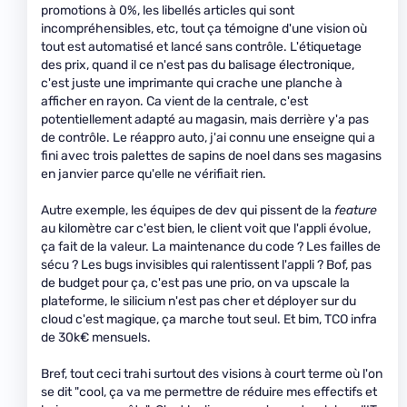
promotions à 0%, les libellés articles qui sont
incompréhensibles, etc, tout ça témoigne d'une vision où
tout est automatisé et lancé sans contrôle. L'étiquetage
des prix, quand il ce n'est pas du balisage électronique,
c'est juste une imprimante qui crache une planche à
afficher en rayon. Ca vient de la centrale, c'est
potentiellement adapté au magasin, mais derrière y'a pas
de contrôle. Le réappro auto, j'ai connu une enseigne qui a
fini avec trois palettes de sapins de noel dans ses magasins
en janvier parce qu'elle ne vérifiait rien.
Autre exemple, les équipes de dev qui pissent de la
feature
au kilomètre car c'est bien, le client voit que l'appli évolue,
ça fait de la valeur. La maintenance du code ? Les failles de
sécu ? Les bugs invisibles qui ralentissent l'appli ? Bof, pas
de budget pour ça, c'est pas une prio, on va upscale la
plateforme, le silicium n'est pas cher et déployer sur du
cloud c'est magique, ça marche tout seul. Et bim, TCO infra
de 30k€ mensuels.
Bref, tout ceci trahi surtout des visions à court terme où l'on
se dit "cool, ça va me permettre de réduire mes effectifs et