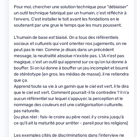
Pour moi, chercher une solution technique pour "débiaiser"
un outil technique fabriqué par un humain, c'est réfléchir à
l'envers. C'est installer le toit avant les fondations en le
soutenant par une grue le temps que les murs poussent.
L'humain de base
est
biaisé. On a tous des référentiels
sociaux et culturels qui vont orienter nos jugements, on ne
peut pas le nier. Comme je disais dans un précédent
message, la neutralité absolue n'existe pas. L'IA n'est pas
magique, c'est un outil qui apprend sur ce qu'on lui donne à
bouffer. Si on lui donne à bouffer un jeu incomplet et bourré
de stéréotype (en gros, les médias de masse), il ne retiendra
que ça.
Apprend toute sa vie à un gamin que le ciel est vert, il te dira
que le ciel est vert. Comment pourrait-il te contredire ? Il n'a
aucun référentiel sur lequel s'appuyer, la perception et le
nommage des couleurs est une catégorisation culturelle,
pas naturelle.
(ou plus réel : fais-le croire au père noel, il y croira jusqu'à
ce qu'il ait la maturité pour arrêter - pareil pour les religions)
Les exemples cités de discriminations dans l'interview ne