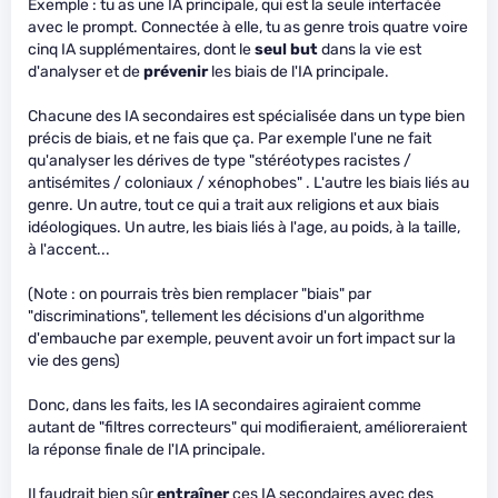
Exemple : tu as une IA principale, qui est la seule interfacée
avec le prompt. Connectée à elle, tu as genre trois quatre voire
cinq IA supplémentaires, dont le
seul but
dans la vie est
d'analyser et de
prévenir
les biais de l'IA principale.
Chacune des IA secondaires est spécialisée dans un type bien
précis de biais, et ne fais que ça. Par exemple l'une ne fait
qu'analyser les dérives de type "stéréotypes racistes /
antisémites / coloniaux / xénophobes" . L'autre les biais liés au
genre. Un autre, tout ce qui a trait aux religions et aux biais
idéologiques. Un autre, les biais liés à l'age, au poids, à la taille,
à l'accent...
(Note : on pourrais très bien remplacer "biais" par
"discriminations", tellement les décisions d'un algorithme
d'embauche par exemple, peuvent avoir un fort impact sur la
vie des gens)
Donc, dans les faits, les IA secondaires agiraient comme
autant de "filtres correcteurs" qui modifieraient, amélioreraient
la réponse finale de l'IA principale.
Il faudrait bien sûr
entraîner
ces IA secondaires avec des