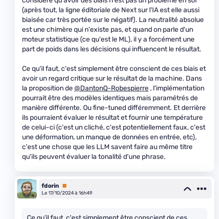
considère qu'avoir des biais n'est pas un problème en soi
(après tout, la ligne éditoriale de Next sur l'IA est elle aussi
biaisée car très portée sur le négatif). La neutralité absolue
est une chimère qui n'existe pas, et quand on parle d'un
moteur statistique (ce qu'est le ML), il y a forcément une
part de poids dans les décisions qui influencent le résultat.
Ce qu'il faut, c'est simplement être conscient de ces biais et
avoir un regard critique sur le résultat de la machine. Dans
la proposition de
@DantonQ-Robespierre
, l'implémentation
pourrait être des modèles identiques mais paramétrés de
manière différente. Ou fine-tuned différemment. Et derrière
ils pourraient évaluer le résultat et fournir une température
de celui-ci (c'est un cliché, c'est potentiellement faux, c'est
une déformation, un manque de données en entrée, etc),
c'est une chose que les LLM savent faire au même titre
qu'ils peuvent évaluer la tonalité d'une phrase.
fdorin
Premium
Le 17/10/2024 à 16h49
Ce qu'il faut, c'est simplement être conscient de ces