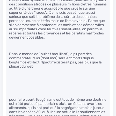
d’assassinat systématique et dissimulé (relativement) dans
des conditiosn atroces de plusieurs millions d’êtres humains
au titre d’une théorie aussi débile que cruelle sur une
supériorité des “races”… Je ne suis passûr que, aussi
sérieux que soit le problème de la sûreté des données
personnelles, ce soit très malin de l’employer ici. Parce que
si on commence à confondre les nazis et nos démocraties
aussi imparfaites voire fautives soient-elles, on perd tous
repères et toutes les croyances et les baratins mal fondés
deviennent possibles.
Dans le monde de “nuit et brouillard”, la plupart des
commentateurs ici (dont moi) seraient morts depuis
longtemps et NextINpact n’existerait pas, pas plus que la
plupart du web.
pour faire court, l’eugénisme est tout de même une doctrine
qui a été pratiqué par certains états américains avant les
allemands, qu’ils ont pratiqué la ségrégation raciale jusque
dans les années 60, qu’à l’heure actuelle ils soutiennent les