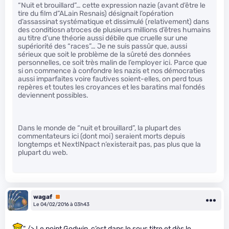
“Nuit et brouillard”… cette expression nazie (avant d’être le
tire du film d”ALain Resnais) désignait l’opération
d’assassinat systématique et dissimulé (relativement) dans
des conditiosn atroces de plusieurs millions d’êtres humains
au titre d’une théorie aussi débile que cruelle sur une
supériorité des “races”… Je ne suis passûr que, aussi
sérieux que soit le problème de la sûreté des données
personnelles, ce soit très malin de l’employer ici. Parce que
si on commence à confondre les nazis et nos démocraties
aussi imparfaites voire fautives soient-elles, on perd tous
repères et toutes les croyances et les baratins mal fondés
deviennent possibles.
Dans le monde de “nuit et brouillard”, la plupart des
commentateurs ici (dont moi) seraient morts depuis
longtemps et NextINpact n’existerait pas, pas plus que la
plupart du web.
wagaf
Premium
Le 04/02/2016 à 03h43
" /> Le point Godwin, c’est dans le sous titre et dès le