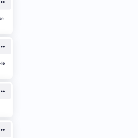
de
lie