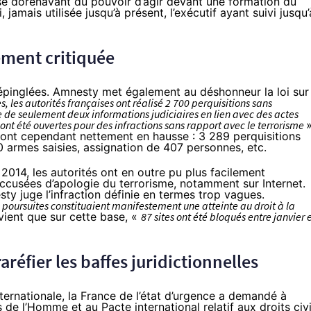
 dorénavant du pouvoir d’agir devant une formation du
i, jamais utilisée jusqu’à présent, l’exécutif ayant suivi jusqu’
lement critiquée
s épinglées. Amnesty met également au déshonneur la loi sur
 les autorités françaises ont réalisé 2 700 perquisitions sans
re de seulement deux informations judiciaires en lien avec des actes
ont été ouvertes pour des infractions sans rapport avec le terrorisme
»
, sont cependant nettement en hausse : 3 289 perquisitions
0 armes saisies, assignation de 407 personnes, etc.
 2014, les autorités ont en outre pu plus facilement
accusées d’apologie du terrorisme, notamment sur Internet.
y juge l’infraction définie en termes trop vagues.
poursuites constituaient manifestement une atteinte au droit à la
ient que sur cette base, «
87 sites ont été bloqués entre janvier 
aréfier les baffes juridictionnelles
ternationale, la France de l’état d’urgence a demandé à
ts de l’Homme
et au
Pacte international relatif aux droits civi