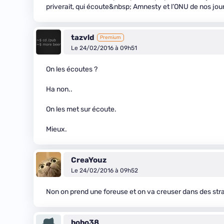
priverait, qui écoute&nbsp; Amnesty et l’ONU de nos jou
tazvld
Premium
Le 24/02/2016 à 09h51
On les écoutes ?
Ha non..
On les met sur écoute.
Mieux.
CreaYouz
Le 24/02/2016 à 09h52
Non on prend une foreuse et on va creuser dans des stra
bobo38