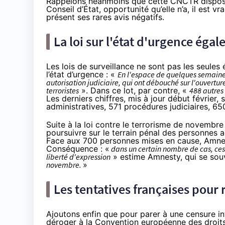
Rappelons néanmoins que cette CNCTR dispose
Conseil d’État, opportunité qu’elle n’a, il est vra
présent
ses rares avis négatifs
.
La loi sur l'état d'urgence éga
Les lois de surveillance ne sont pas les seule
l’état d’urgence : «
En l'espace de quelques semaines,
autorisation judiciaire, qui ont débouché sur l'ouvertu
terroristes
». Dans ce lot, par contre, «
488 autres 
Les derniers chiffres
, mis à jour début février
administratives, 571 procédures judiciaires, 65
Suite à la loi contre le terrorisme de novembre
poursuivre sur le terrain pénal des personnes 
Face aux 700 personnes mises en cause, Amnest
Conséquence : «
dans un certain nombre de cas, ces 
liberté d'expression
» estime Amnesty, qui se souv
novembre.
»
Les tentatives françaises pour r
Ajoutons enfin que pour parer à une censure in
déroger
à la Convention européenne des droi