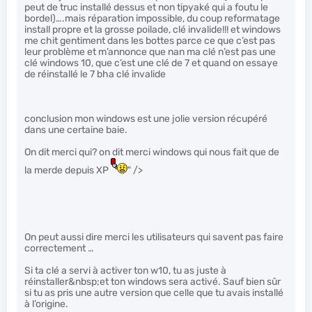
peut de truc installé dessus et non tipyaké qui a foutu le
bordel)….mais réparation impossible, du coup reformatage
install propre et la grosse poilade, clé invalide!!! et windows
me chit gentiment dans les bottes parce ce que c’est pas
leur problème et m’annonce que nan ma clé n’est pas une
clé windows 10, que c’est une clé de 7 et quand on essaye
de réinstallé le 7 bha clé invalide
conclusion mon windows est une jolie version récupéré
dans une certaine baie.
On dit merci qui? on dit merci windows qui nous fait que de
la merde depuis XP
" />
On peut aussi dire merci les utilisateurs qui savent pas faire
correctement …
Si ta clé a servi à activer ton w10, tu as juste à
réinstaller&nbsp;et ton windows sera activé. Sauf bien sûr
si tu as pris une autre version que celle que tu avais installé
à l’origine.