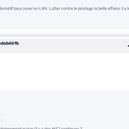
ernatif pour jouer en LAN. Lutter contre le piratage la belle affaire, il a l
adab6b1b
 :
abonnement puisqu’il y a des MAJ continues ?