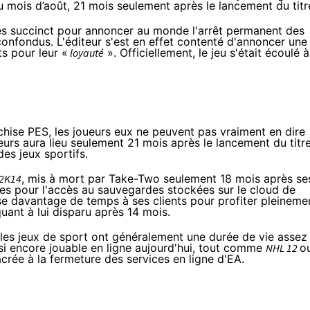
 du mois d’août, 21 mois seulement après le lancement du titr
s succinct
pour annoncer au monde l'arrêt permanent des
onfondus. L'éditeur s'est en effet contenté d'annoncer une
ts pour leur «
loyauté
». Officiellement, le jeu s'était écoulé à
anchise PES, les joueurs eux ne peuvent pas vraiment en dire
urs aura lieu seulement 21 mois après le lancement du titre
es jeux sportifs.
2K14
, mis à mort par Take-Two seulement 18 mois après se
s pour l'accès au sauvegardes stockées sur le cloud de
sse davantage de temps à ses clients pour profiter pleineme
quant à lui disparu
après 14 mois.
les jeux de sport ont généralement une durée de vie assez
nsi encore jouable en ligne aujourd'hui, tout comme
NHL 12
o
crée à la fermeture des services en ligne d'EA.