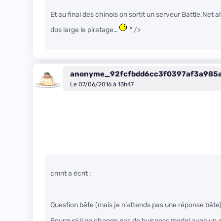
Et au final des chinois on sortit un serveur Battle.Net alt
dos large le piratage…
" />
anonyme_92fcfbdd6cc3f0397af3a985
Le 07/06/2016 à 13h47
cmnt a écrit :
Question bête (mais je n’attends pas une réponse bête)
Pourquoi il ne change pas de buisness model avec un 