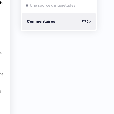
e.
Une source d'inquiétudes
Commentaires
113
,
s
nt
u