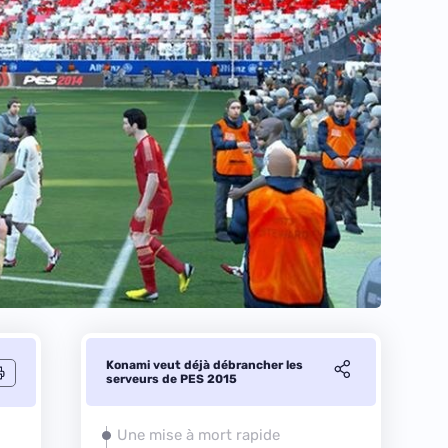
Konami veut déjà débrancher les
serveurs de PES 2015
Une mise à mort rapide