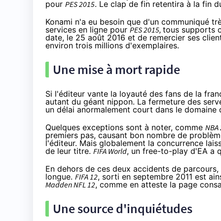
pour
PES 2015
. Le clap de fin retentira à la fin
Konami n'a eu besoin que
d'un communiqué trè
services en ligne pour
PES 2015,
tous supports c
date, le 25 août 2016 et de remercier ses clien
environ trois millions d'exemplaires.
Une mise à mort rapide
Si l'éditeur vante la loyauté des fans de la fr
autant du géant nippon. La fermeture des serve
un délai anormalement court dans le domaine d
Quelques exceptions sont à noter,
comme
NBA 
premiers pas, causant bon nombre de problème
l'éditeur. Mais globalement la concurrence lai
de leur titre.
FIFA World
, un free-to-play d'EA a 
En dehors de ces deux accidents de parcours, 
longue.
FIFA 12
, sorti en septembre 2011 est ai
Madden NFL 12
, comme en atteste
la page consa
Une source d'inquiétudes