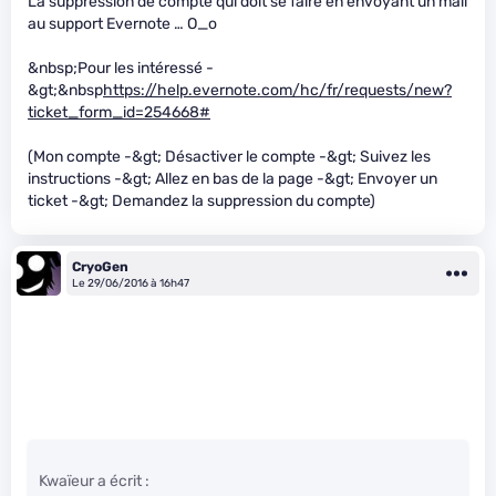
La suppression de compte qui doit se faire en envoyant un mail
au support Evernote … O_o
&nbsp;Pour les intéressé -
&gt;&nbsp
https://help.evernote.com/hc/fr/requests/new?
ticket_form_id=254668#
(Mon compte -&gt; Désactiver le compte -&gt; Suivez les
instructions -&gt; Allez en bas de la page -&gt; Envoyer un
ticket -&gt; Demandez la suppression du compte)
CryoGen
Le 29/06/2016 à 16h47
Kwaïeur a écrit :