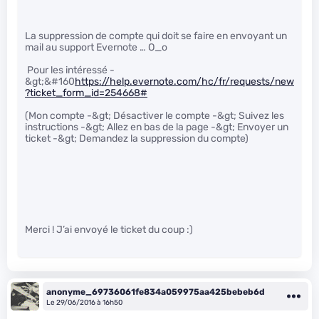
La suppression de compte qui doit se faire en envoyant un
mail au support Evernote … O_o
Pour les intéressé -
&gt;&#160
https://help.evernote.com/hc/fr/requests/new
?ticket_form_id=254668#
(Mon compte -&gt; Désactiver le compte -&gt; Suivez les
instructions -&gt; Allez en bas de la page -&gt; Envoyer un
ticket -&gt; Demandez la suppression du compte)
Merci ! J’ai envoyé le ticket du coup :)
anonyme_69736061fe834a059975aa425bebeb6d
Le 29/06/2016 à 16h50