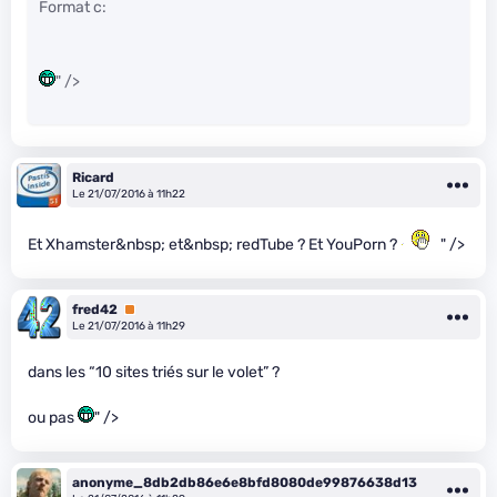
Format c:
" />
Ricard
Le 21/07/2016 à 11h22
Et Xhamster&nbsp; et&nbsp; redTube ? Et YouPorn ?
" />
fred42
Premium
Le 21/07/2016 à 11h29
dans les “10 sites triés sur le volet” ?
ou pas
" />
anonyme_8db2db86e6e8bfd8080de99876638d13