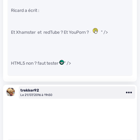
Ricard a écrit :
Et Xhamster et redTube ? Et YouPorn ?
" />
HTML5 non ? faut tester
" />
trekker92
Le 21/07/2016 à 11h50