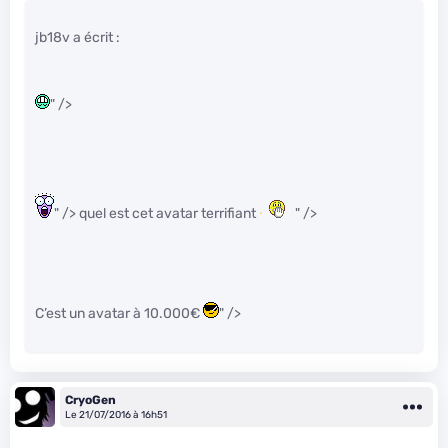
jb18v a écrit :
" />
" /> quel est cet avatar terrifiant
" />
C’est un avatar à 10.000€
" />
CryoGen
Le 21/07/2016 à 16h51