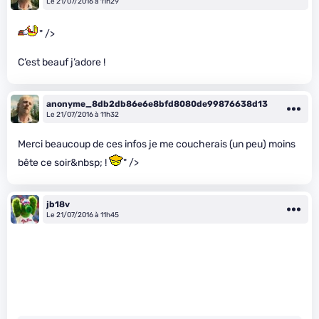
Le 21/07/2016 à 11h29
" />
C’est beauf j’adore !
anonyme_8db2db86e6e8bfd8080de99876638d13
Le 21/07/2016 à 11h32
Merci beaucoup de ces infos je me coucherais (un peu) moins
bête ce soir&nbsp; !
" />
jb18v
Le 21/07/2016 à 11h45