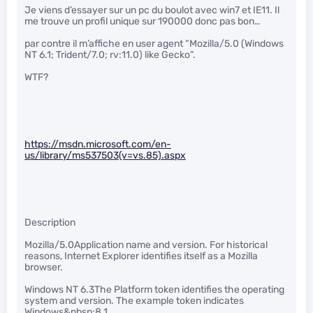
Je viens d’essayer sur un pc du boulot avec win7 et IE11. Il
me trouve un profil unique sur 190000 donc pas bon…
par contre il m’affiche en user agent “Mozilla/5.0 (Windows
NT 6.1; Trident/7.0; rv:11.0) like Gecko”.
WTF?
https://msdn.microsoft.com/en-
us/library/ms537503(v=vs.85).aspx
Description
Mozilla/5.0Application name and version. For historical
reasons, Internet Explorer identifies itself as a Mozilla
browser.
Windows NT 6.3The Platform token identifies the operating
system and version. The example token indicates
Windows&nbsp;8.1.