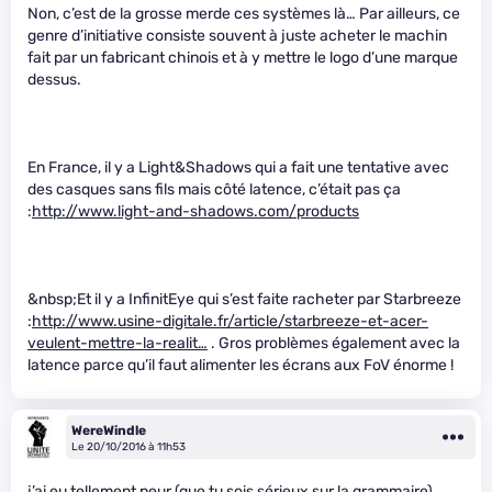
Non, c’est de la grosse merde ces systèmes là… Par ailleurs, ce
genre d’initiative consiste souvent à juste acheter le machin
fait par un fabricant chinois et à y mettre le logo d’une marque
dessus.
En France, il y a Light&Shadows qui a fait une tentative avec
des casques sans fils mais côté latence, c’était pas ça
:
http://www.light-and-shadows.com/products
&nbsp;Et il y a InfinitEye qui s’est faite racheter par Starbreeze
:
http://www.usine-digitale.fr/article/starbreeze-et-acer-
veulent-mettre-la-realit…
. Gros problèmes également avec la
latence parce qu’il faut alimenter les écrans aux FoV énorme !
WereWindle
Le 20/10/2016 à 11h53
j’ai eu tellement peur (que tu sois sérieux sur la grammaire)