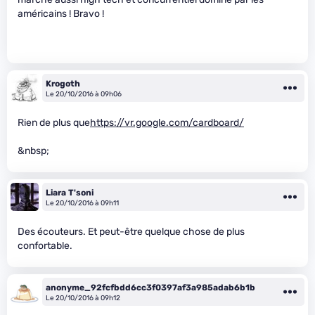
américains ! Bravo !
Krogoth
Le 20/10/2016 à 09h06
Rien de plus que
https://vr.google.com/cardboard/
&nbsp;
Liara T'soni
Le 20/10/2016 à 09h11
Des écouteurs. Et peut-être quelque chose de plus
confortable.
anonyme_92fcfbdd6cc3f0397af3a985adab6b1b
Le 20/10/2016 à 09h12