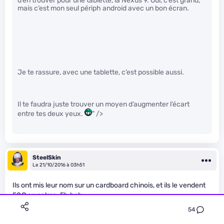
d’en trouver pour une tablette, la Nexus 9. Oui, c’est grand,
mais c’est mon seul périph android avec un bon écran.
Je te rassure, avec une tablette, c’est possible aussi.
Il te faudra juste trouver un moyen d’augmenter l’écart
entre tes deux yeux.
" />
SteelSkin
Le 21/10/2016 à 03h51
Ils ont mis leur nom sur un cardboard chinois, et ils le vendent
50€ au calme. Eh bah.
54