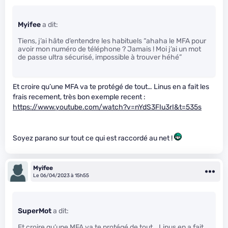
Myifee
a dit:
Tiens, j’ai hâte d’entendre les habituels “ahaha le MFA pour
avoir mon numéro de téléphone ? Jamais ! Moi j’ai un mot
de passe ultra sécurisé, impossible à trouver héhé”
Et croire qu’une MFA va te protégé de tout… Linus en a fait les
frais recement, très bon exemple recent :
https://www.youtube.com/watch?v=nYdS3FIu3rI&t=535s
Soyez parano sur tout ce qui est raccordé au net !
Myifee
Le 06/04/2023 à 15h55
SuperMot
a dit:
Et croire qu’une MFA va te protégé de tout… Linus en a fait