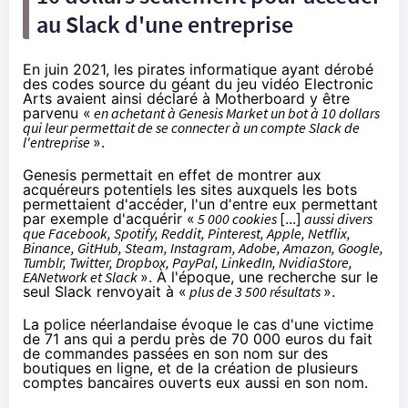
au Slack d'une entreprise
En juin 2021, les pirates informatique ayant dérobé
des codes source du géant du jeu vidéo Electronic
Arts avaient ainsi
déclaré
à Motherboard y être
parvenu «
en achetant à Genesis Market un bot à 10 dollars
qui leur permettait de se connecter à un compte Slack de
l'entreprise
».
Genesis permettait en effet de montrer aux
acquéreurs potentiels les sites auxquels les bots
permettaient d'accéder, l'un d'entre eux permettant
par exemple d'acquérir «
5 000 cookies
[...]
aussi divers
que Facebook, Spotify, Reddit, Pinterest, Apple, Netflix,
Binance, GitHub, Steam, Instagram, Adobe, Amazon, Google,
Tumblr, Twitter, Dropbox, PayPal, LinkedIn, NvidiaStore,
EANetwork et Slack
». À l'époque, une recherche sur le
seul Slack renvoyait à «
plus de 3 500 résultats
».
La police néerlandaise
évoque
le cas d'une victime
de 71 ans qui a perdu près de 70 000 euros du fait
de commandes passées en son nom sur des
boutiques en ligne, et de la création de plusieurs
comptes bancaires ouverts eux aussi en son nom.