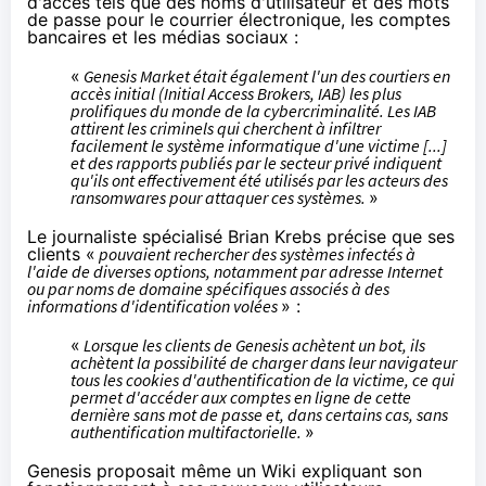
d'accès tels que des noms d'utilisateur et des mots
de passe pour le courrier électronique, les comptes
bancaires et les médias sociaux :
«
Genesis Market était également l'un des courtiers en
accès initial (Initial Access Brokers, IAB) les plus
prolifiques du monde de la cybercriminalité. Les IAB
attirent les criminels qui cherchent à infiltrer
facilement le système informatique d'une victime [...]
et des rapports publiés par le secteur privé indiquent
qu'ils ont effectivement été utilisés par les acteurs des
ransomwares pour attaquer ces systèmes.
»
Le journaliste spécialisé Brian Krebs
précise
que ses
clients «
pouvaient rechercher des systèmes infectés à
l'aide de diverses options, notamment par adresse Internet
ou par noms de domaine spécifiques associés à des
informations d'identification volées
» :
«
Lorsque les clients de Genesis achètent un bot, ils
achètent la possibilité de charger dans leur navigateur
tous les cookies d'authentification de la victime, ce qui
permet d'accéder aux comptes en ligne de cette
dernière sans mot de passe et, dans certains cas, sans
authentification multifactorielle.
»
Genesis proposait même un Wiki expliquant son