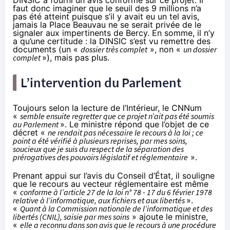
DINSIC a fourni un avis conforme sur ce projet. Il
faut donc imaginer que le seuil des 9 millions n’a
pas été atteint puisque s’il y avait eu un tel avis,
jamais la Place Beauvau ne se serait privée de le
signaler aux impertinents de Bercy. En somme, il n’y
a qu’une certitude : la DINSIC s’est vu remettre des
documents (un «
dossier très complet
», non «
un dossier
complet
»), mais pas plus.
L’intervention du Parlement
Toujours selon la lecture de l’Intérieur, le CNNum
«
semble ensuite regretter que ce projet n’ait pas été soumis
au Parlement
». Le ministre répond que l’objet de ce
décret «
ne rendait pas nécessaire le recours à la loi ; ce
point a été vérifié à plusieurs reprises, par mes soins,
soucieux que je suis du respect de la séparation des
prérogatives des pouvoirs législatif et réglementaire
».
Prenant appui sur l’avis du Conseil d’État, il souligne
que le recours au vecteur réglementaire est même
«
conforme à l’article 27 de la loi n° 78 - 17 du 6 février 1978
relative à l’informatique, aux fichiers et aux libertés
».
«
Quant à la Commission nationale de l’informatique et des
libertés (CNIL), saisie par mes soins
» ajoute le ministre,
«
elle a reconnu dans son avis que le recours à une procédure