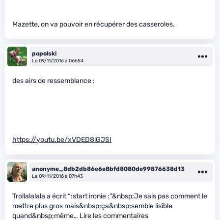
Mazette, on va pouvoir en récupérer des casseroles.
popolski
Le 09/11/2016 à 06h54
des airs de ressemblance :
https://youtu.be/xVDED8iGJSI
anonyme_8db2db86e6e8bfd8080de99876638d13
Le 09/11/2016 à 07h43
Trollalalala a écrit “:start ironie :”&nbsp;Je sais pas comment le
mettre plus gros mais&nbsp;ça&nbsp;semble lisible
quand&nbsp;même… Lire les commentaires