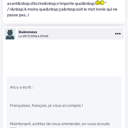
avant&nbsp;d’écrire&nbsp;n’importe quoi&nbsp;
"
/>&nbsp;A moins que&nbsp;ça&nbsp;soit le mot ironie qui ne
passe pas…!
Guinnness
Le 09/11/2016 à 07h45
Arcy a écrit :
Françaises, français, je vous ai compris !
Maintenant, arrêtez de nous emmerder, on vous écoute