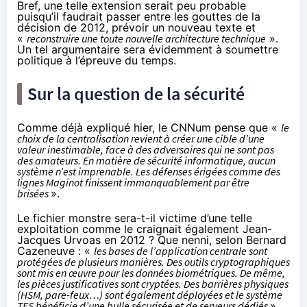
Bref, une telle extension serait peu probable
puisqu’il faudrait passer entre les gouttes de la
décision de 2012, prévoir un nouveau texte et
«
reconstruire une toute nouvelle architecture technique
».
Un tel argumentaire sera évidemment à soumettre
politique à l’épreuve du temps.
Sur la question de la sécurité
Comme déjà expliqué hier, le CNNum pense que «
le
choix de la centralisation revient à créer une cible d’une
valeur inestimable, face à des adversaires qui ne sont pas
des amateurs. En matière de sécurité informatique, aucun
système n’est imprenable. Les défenses érigées comme des
lignes Maginot finissent immanquablement par être
brisées
».
Le fichier monstre sera-t-il victime d’une telle
exploitation comme le craignait également Jean-
Jacques Urvoas en 2012 ? Que nenni, selon Bernard
Cazeneuve : «
les bases de l’application centrale sont
protégées de plusieurs manières. Des outils cryptographiques
sont mis en œuvre pour les données biométriques. De même,
les pièces justificatives sont cryptées. Des barrières physiques
(HSM, pare-feux…) sont également déployées et le système
TES bénéficie d’une bulle sécurisée et de serveurs dédiés
».