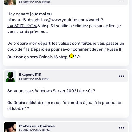
Le 08/11/2016 à 18h00
Hey nanard joue moi du
pipeau…!&nbsp;
https://www.youtube.com/watch?
v=e6QZCU9rTiw
&nbsp;&lt;= pitié ne cliquez pas sur ce lien, je
vous aurais prévenu…
Je prépare mon départ, les valises sont faites je vais passer un
coup de fil à Depardieu pour savoir comment devenir Russe !!
Ou sinon ça sera Chinois !!&nbsp;
" />
Exagone313
Le 08/11/2016 à 18h18
Serveurs sous WIndows Server 2002 bien sûr ?
Ou Debian oldstable en mode “on mettra à jour à la prochaine
oldstable” ?
ProFesseur Onizuka
Le 08/11/2016 à 18h36