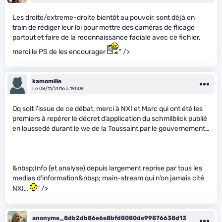
Les droite/extreme-droite bientôt au pouvoir, sont déjà en
train de rédiger leur loi pour mettre des caméras de flicage
partout et faire de la reconnaissance faciale avec ce fichier,
merci le PS de les encourager
" />
kamomille
Le 08/11/2016 à 19h09
Qq soit l’issue de ce débat, merci à NXI et Marc qui ont été les
premiers à repérer le décret d’application du schmilblick publié
en loussedé durant le we de la Toussaint par le gouvernement…
&nbsp;Info (et analyse) depuis largement reprise par tous les
medias d’information&nbsp; main-stream qui n’on jamais cité
NXI…
" />
anonyme_8db2db86e6e8bfd8080de99876638d13