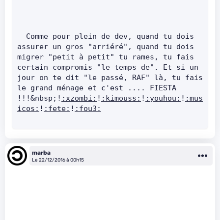
  Comme pour plein de dev, quand tu dois 
assurer un gros "arriéré", quand tu dois 
migrer "petit à petit" tu rames, tu fais 
certain compromis "le temps de". Et si un 
jour on te dit "le passé, RAF" là, tu fais 
le grand ménage et c'est .... FIESTA 
!!!&nbsp;!
:xzombi:
!
:kimouss:
!
:youhou:
!
:mus
icos:
!
:fete:
!
:fou3:
marba
Le 22/12/2016 à 00h15