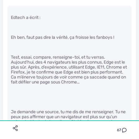
Edtech a écrit :
Eh ben, faut pas dire la vérité, ça froisse les fanboys !
Test, essai, compare, renseigne-toi, et tu verras.
Aujourd’hui, des 4 navigateurs les plus connus, Edge est le
plus sûr. Après, d’expérience, utilisant Edge, IE11, Chrome et
Firefox, je te confirme que Edge est bien plus performant.
Ca m’énerve toujours de voir comme ça saccade quand on
fait défiler une page sous Chrome…
Je demande une source, tu me dis de me renseigner. Tu ne
peux pas affirmer que un navigateur est plus sur qu’un
autre c’est juste de la malhonnêteté qui repose sur les
arguments commerciaux de MS.
67