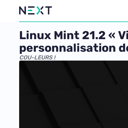
Linux Mint 21.2 « V
personnalisation de
COU-LEURS !