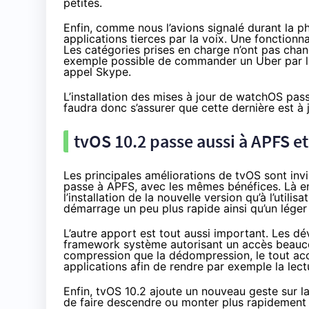
petites.
Enfin, comme
nous l’avions signalé
durant la p
applications tierces par la voix. Une fonctionna
Les catégories prises en charge n’ont pas chang
exemple possible de commander un Uber par l
appel Skype.
L’installation des mises à jour de watchOS pass
faudra donc s’assurer que cette dernière est à j
tvOS 10.2 passe aussi à
APFS
et
Les principales améliorations de tvOS sont inv
passe à
APFS
, avec les mêmes bénéfices. Là en
l’installation de la nouvelle version qu’à l’util
démarrage un peu plus rapide ainsi qu’un léger
L’autre apport est tout aussi important. Les 
framework système autorisant un accès beaucou
compression que la dédompression, le tout accé
applications afin de rendre par exemple la lect
Enfin, tvOS 10.2 ajoute un nouveau geste sur l
de faire descendre ou monter plus rapidement l