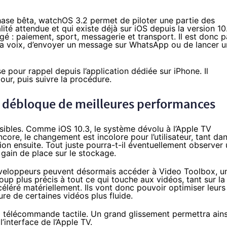
hase bêta, watchOS 3.2 permet de piloter une partie des
lité attendue et qui existe déjà sur iOS depuis la version 10
é : paiement, sport, messagerie et transport. Il est donc p
a voix, d’envoyer un message sur WhatsApp ou de lancer u
e pour rappel depuis l’application dédiée sur iPhone. Il
our, puis suivre la procédure.
 débloque de meilleures performances
isibles. Comme iOS 10.3, le système dévolu à l’Apple TV
core, le changement est incolore pour l’utilisateur, tant da
isation ensuite. Tout juste pourra-t-il éventuellement observer
 gain de place sur le stockage.
développeurs peuvent désormais accéder à Video Toolbox, u
p plus précis à tout ce qui touche aux vidéos, tant sur la
léré matériellement. Ils vont donc pouvoir optimiser leurs
ure de certaines vidéos plus fluide.
a télécommande tactile. Un grand glissement permettra ains
’interface de l’Apple TV.