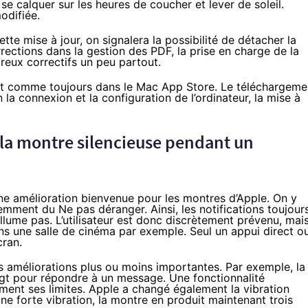
se calquer sur les heures de coucher et lever de soleil.
odifiée.
tte mise à jour, on signalera la possibilité de détacher la
rections dans la gestion des PDF, la prise en charge de la
eux correctifs un peu partout.
nt comme toujours dans le Mac App Store. Le téléchargeme
 la connexion et la configuration de l’ordinateur, la mise à
 la montre silencieuse pendant un
e amélioration bienvenue pour les montres d’Apple. On y
emment du Ne pas déranger. Ainsi, les notifications toujour
allume pas. L’utilisateur est donc discrètement prévenu, mai
ans une salle de
cinéma
par exemple. Seul un appui direct o
cran.
 améliorations plus ou moins importantes. Par exemple, la
oigt pour répondre à un message. Une fonctionnalité
ement ses limites. Apple a changé également la vibration
une forte vibration, la montre en produit maintenant trois