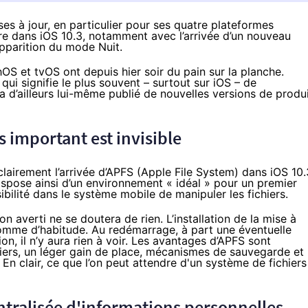
es à jour, en particulier pour ses quatre plateformes
re dans iOS 10.3, notamment avec l’arrivée d’un nouveau
apparition du mode Nuit.
S et tvOS ont depuis hier soir du pain sur la planche.
qui signifie le plus souvent – surtout sur iOS – de
a d’ailleurs lui-même publié de nouvelles versions de produ
s important est invisible
 clairement
l’arrivée d’APFS
(Apple File System) dans iOS 10.
spose ainsi d’un environnement « idéal » pour un premier
sibilité dans le système mobile de manipuler les fichiers.
on averti ne se doutera de rien. L’installation de la mise à
comme d’habitude. Au redémarrage, à part une éventuelle
on, il n’y aura rien à voir. Les avantages d’
APFS
sont
hiers, un léger gain de place, mécanismes de sauvegarde et
 En clair, ce que l’on peut attendre d'un système de fichiers
entralisée d'informations personnelles