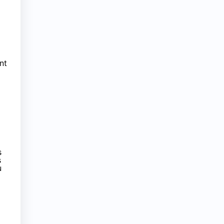
nt
s
s
u