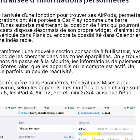
l’arrivée d’une fonction pour trouver ses AirPods, permett
iorations ont été portées à Car Play (comme une barre
 iTunes autorise maintenant la location de films qui pourront
Podcasts dispose désormais de son propre widget, d'animatio
 véhicule dans Plans ou encore la possibilité dans Calendrie
me indésirable.
mètres : une nouvelle section consacrée à l’utilisateur, av
onc de les chercher dans des zones éparpillées. On y trouv
mots de passe et à la sécurité, les informations de paiemen
 Stores, ainsi que les appareils où le compte est actif. Un
e parfois un peu de réactivité.
se récupère dans Paramètres, Général puis Mises à jour
nviron, selon les appareils. Les modèles pris en charge sont
5, les iPad 4, Air 1/2, Pro et mini 2/3/4, ainsi que l’iPod