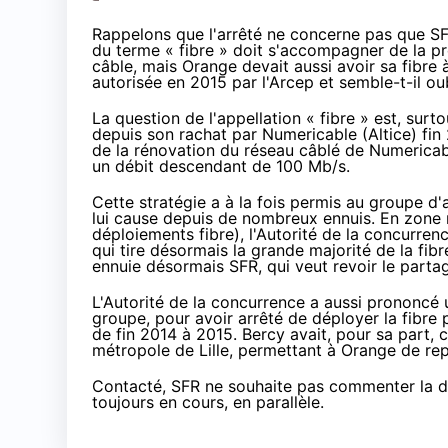
Rappelons que l'arrêté ne concerne pas que
S
du terme « fibre » doit s'accompagner de la pr
câble, mais
Orange
devait aussi avoir sa fibre
autorisée en 2015 par l'Arcep et semble-t-il ou
La question de l'appellation « fibre » est, surto
depuis son rachat par Numericable (Altice) fin
de la rénovation du réseau câblé de Numericabl
un débit descendant de 100 Mb/s.
Cette stratégie a à la fois permis au groupe d'
lui cause depuis de nombreux ennuis. En zone 
déploiements fibre
), l'Autorité de la concurr
qui tire désormais la grande majorité de
la fibr
ennuie désormais
SFR
, qui veut revoir le parta
L'Autorité de la concurrence a aussi prononcé 
groupe, pour avoir arrêté de déployer
la fibre
p
de fin 2014 à 2015. Bercy avait, pour sa part, 
métropole de Lille, permettant à
Orange
de rep
Contacté,
SFR
ne souhaite pas commenter la dé
toujours en cours, en parallèle.