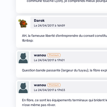
commune touche Lyon), je comprends mieux pourquoi
Darok
Le 24/04/2017 à 16h59
AH, la fameuse liberté d’entreprendre du conseil constitu
!&nbsp;
wanou
Premium
Le 24/04/2017 à 17h01
Question bande passante (largeur du tuyau), la fibre exp
wanou
Premium
Le 24/04/2017 à 17h03
En fibre, ce sont les équipements terminaux qui brident
n’ose même pas rêver.