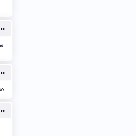
me
ce?