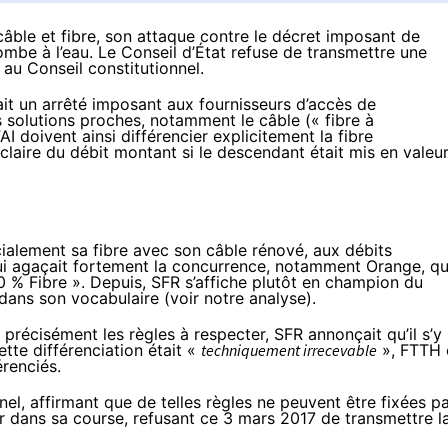
câble et fibre, son attaque contre le décret imposant de
mbe à l’eau. Le Conseil d’État refuse de transmettre une
 au Conseil constitutionnel.
ait un arrêté
imposant aux fournisseurs d’accès de
 solutions proches, notamment le câble (« fibre à
AI
doivent ainsi différencier explicitement
la fibre
laire du débit montant si le descendant était mis en valeur
alement sa fibre avec son câble rénové, aux débits
qui agaçait fortement la concurrence, notamment
Orange
, qu
0 % Fibre ». Depuis,
SFR
s’affiche plutôt en champion du
dans son vocabulaire (voir
notre analyse
).
t précisément les règles à respecter,
SFR annonçait
qu’il s’y
tte différenciation était «
techniquement irrecevable
», FTTH 
érenciés.
nnel, affirmant que de telles règles ne peuvent être fixées p
r
dans sa course, refusant ce 3 mars 2017 de transmettre l