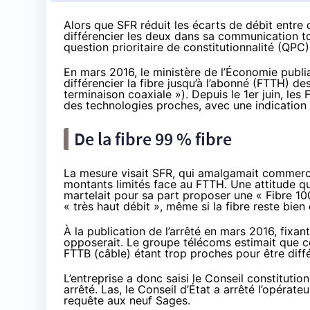
Alors que SFR réduit les écarts de débit entre 
différencier les deux dans sa communication to
question prioritaire de constitutionnalité (QPC)
En mars 2016, le ministère de l’Économie
publi
différencier
la fibre
jusqu’à l’abonné (FTTH) des
terminaison coaxiale »). Depuis le 1er juin, les
F
des technologies proches, avec une indication c
De
la fibre
99 % fibre
La mesure visait
SFR
, qui amalgamait commerci
montants limités face au FTTH. Une attitude 
martelait pour sa part proposer une « Fibre 10
« très haut débit », même si
la fibre
reste bien 
À la publication de l’arrêté en mars 2016, fixan
opposerait. Le groupe télécoms estimait que ce
FTTB (câble) étant trop proches pour être diff
L’entreprise a donc saisi le Conseil constitutio
arrêté. Las, le Conseil d’État
a arrêté l’opérateu
requête aux neuf Sages.