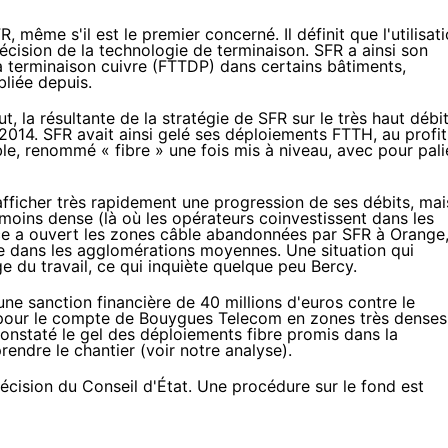
FR
, même s'il est le premier concerné. Il définit que l'utilisat
écision de la technologie de terminaison.
SFR
a ainsi son
 à terminaison cuivre (FTTDP) dans certains bâtiments,
bliée depuis.
ut, la résultante de la stratégie de
SFR
sur le très haut débi
 2014.
SFR
avait ainsi gelé ses déploiements FTTH, au profit
e, renommé « fibre » une fois mis à niveau, avec pour pali
afficher très rapidement une progression de ses débits, mai
moins dense (là où les opérateurs
coinvestissent dans les
ence a ouvert les zones câble abandonnées par
SFR
à
Orange
e
dans les agglomérations moyennes. Une situation qui
ge du travail, ce qui inquiète quelque peu Bercy.
une sanction financière
de 40 millions d'euros
contre le
our le compte de
Bouygues Telecom
en zones très denses
constaté le gel des déploiements fibre promis dans la
rendre le chantier (voir
notre analyse
).
cision du Conseil d'État. Une procédure sur le fond est