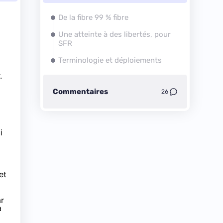
De
la fibre
99 % fibre
Une atteinte à des libertés, pour
SFR
Terminologie et déploiements
.
Commentaires
26
i
et
ar
a