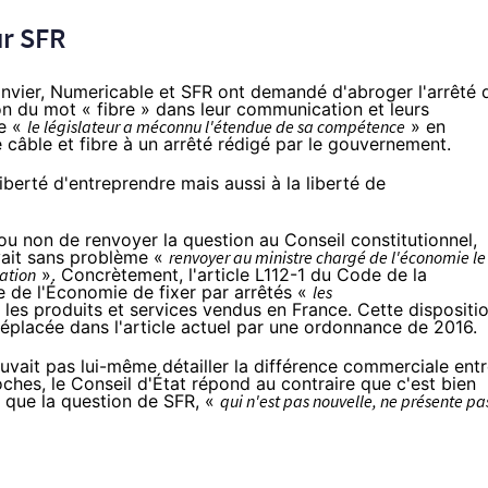
ur
SFR
nvier, Numericable et
SFR
ont demandé d'abroger l'arrêté 
tion du mot « fibre » dans leur communication et leurs
ue «
le législateur a méconnu l'étendue de sa compétence
» en
e câble et fibre à un arrêté rédigé par le gouvernement.
 liberté d'entreprendre mais aussi à la liberté de
ou non de renvoyer la question au Conseil constitutionnel,
ouvait sans problème «
renvoyer au ministre chargé de l'économie le
mation
». Concrètement,
l'article L112-1
du Code de la
e de l'Économie de fixer par arrêtés «
les
es produits et services vendus en France. Cette dispositi
éplacée dans l'article actuel par une ordonnance de 2016.
vait pas lui-même détailler la différence commerciale ent
ches, le Conseil d'État répond au contraire que c'est bien
c que la question de
SFR
, «
qui n'est pas nouvelle, ne présente pa