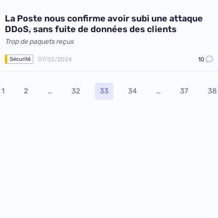
La Poste nous confirme avoir subi une attaque
DDoS, sans fuite de données des clients
Trop de paquets reçus
07/02/2024
10
Sécurité
1
2
…
32
33
34
…
37
38