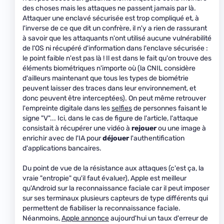
des choses mais les attaques ne passent jamais par là.
Attaquer une enclavé sécurisée est trop compliqué et, à
l'inverse de ce que dit un confrère, il n'y a rien de rassurant
à savoir que les attaquants n'ont utilisé aucune vulnérabilité
de l'OS ni récupéré d'information dans l'enclave sécurisée :
le point faible n'est pas là ! Il est dans le fait qu'on trouve des
éléments biométriques n'importe où (la CNIL considère
d'ailleurs maintenant que tous les types de biométrie
peuvent laisser des traces dans leur environnement, et
donc peuvent être interceptées). On peut même retrouver
l'empreinte digitale dans les
selfies
de personnes faisant le
signe "V"... Ici, dans le cas de figure de l'article, l'attaque
consistait à récupérer une vidéo à
rejouer
ou une image à
enrichir avec de l'IA pour
déjouer
l'authentification
d'applications bancaires.
Du point de vue de la résistance aux attaques (c'est ça, la
vraie "entropie" qu'il faut évaluer), Apple est meilleur
qu'Android sur la reconnaissance faciale car il peut imposer
sur ses terminaux plusieurs capteurs de type différents qui
permettent de fiabiliser la reconnaissance faciale.
Néanmoins,
Apple annonce
aujourd'hui un taux d'erreur de