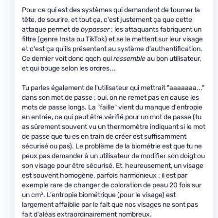
Pour ce qui est des systèmes qui demandent de tourner la
tête, de sourire, et tout ça, c'est justement ça que cette
attaque permet de
bypasser
: les attaquants fabriquent un
filtre (genre Insta ou TikTok) et se le mettent sur leur visage
et c'est ça qu'ils présentent au système d'authentification.
Ce dernier voit donc qqch qui
ressemble
au bon utilisateur,
et qui bouge selon les ordres...
Tu parles également de l'utilisateur qui mettrait "aaaaaaa..."
dans son mot de passe : oui, on ne remet pas en cause les
mots de passe longs. La "faille" vient du manque d'entropie
en entrée, ce qui peut être vérifié pour un mot de passe (tu
as sûrement souvent vu un thermomètre indiquant si le mot
de passe que tu es en train de créer est suffisamment
sécurisé ou pas). Le problème de la biométrie est que tu ne
peux pas demander à un utilisateur de modifier son doigt ou
son visage pour être sécurisé. Et, heureusement, un visage
est souvent homogène, parfois harmonieux : il est par
exemple rare de changer de coloration de peau 20 fois sur
un cm². L'entropie biométrique (pour le visage) est
largement affaiblie par le fait que nos visages ne sont pas
fait d'aléas extraordinairement nombreux.