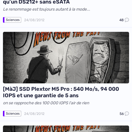
qu’un DS212+ sans eSATA
Le renommage est toujours autant à la mode...
24/08/2012
48
Sciences
[MàJ] SSD Plextor M5 Pro : 540 Mo/s, 94 000
IOPS et une garantie de 5 ans
on se rapproche des 100 000 IOPS l'air de rien
24/08/2012
56
Sciences