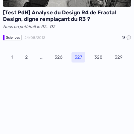
[Test PdN] Analyse du Design R4 de Fractal
Design, digne remplaçant du R3 ?
Nous on préférait le R2...D2
24/08/2012
18
Sciences
1
2
…
326
327
328
329