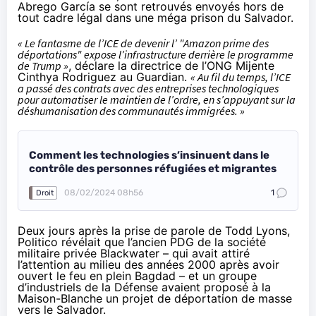
Abrego García se sont retrouvés envoyés
hors de
tout cadre légal
dans une méga prison du Salvador.
« Le fantasme de l’ICE de devenir l’ "Amazon prime des
déportations" expose l’infrastructure derrière le programme
de Trump »
, déclare la directrice de l’ONG Mijente
Cinthya Rodriguez
au Guardian
.
« Au fil du temps, l’ICE
a passé des contrats avec des entreprises technologiques
pour automatiser le maintien de l’ordre, en s’appuyant sur la
déshumanisation des communautés immigrées. »
Comment les technologies s’insinuent dans le
contrôle des personnes réfugiées et migrantes
08/02/2024 08h56
1
Droit
Deux jours après la prise de parole de Todd Lyons,
Politico révélait
que l’ancien PDG de la société
militaire privée
Blackwater
– qui avait attiré
l’attention au milieu des années 2000 après avoir
ouvert le feu en plein Bagdad – et un groupe
d’industriels de la Défense avaient proposé à la
Maison-Blanche un projet de déportation de masse
vers le Salvador.