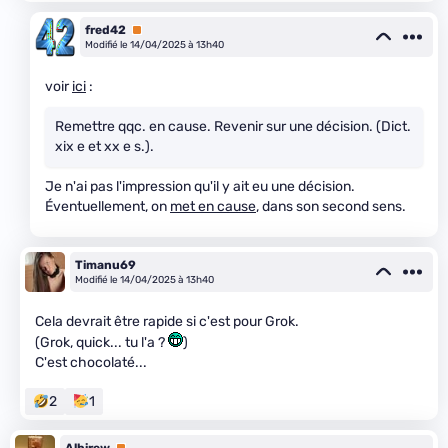
fred42
Premium
Modifié le 14/04/2025 à 13h40
voir
ici
:
Remettre qqc. en cause. Revenir sur une décision. (Dict.
xix e et xx e s.).
Je n'ai pas l'impression qu'il y ait eu une décision.
Éventuellement, on
met en cause
, dans son second sens.
Timanu69
Modifié le 14/04/2025 à 13h40
Cela devrait être rapide si c'est pour Grok.
(Grok, quick... tu l'a ?
)
C'est chocolaté...
2
1