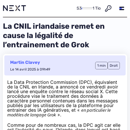
S3
1 Tio
La CNIL irlandaise remet en
cause la légalité de
l’entrainement de Grok
Martin Clavey
1 min
Droit
Le 14 avril 2025 à 09h49
La Data Protection Commission (DPC), équivalent
de la CNIL en Irlande, a
annoncé
ce vendredi avoir
lancé une enquête contre le réseau social X. Cette
procédure vise le traitement des données à
caractère personnel contenues dans les messages
publiés par les utilisateurs de la plateforme pour
entrainer des IA génératives, et «
en particulier le
modèles de langage Grok
».
Comme pour de nombreux cas, la DPC agit car elle
est l’autorité du pays, l’Irlande, dans lequel est basé