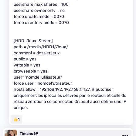
usershare max shares = 100
usershare owner only = no
force create mode = 0070
force directory mode = 0070
[HDD-Jeux-Steam]
path = /media/HDD1/Jeux/
comment = dossier jeux
public = yes
writable = yes
browseable = yes
user="nomdel'utilisateur"
force user = nomdel'utilisateur
hosts allow = 192.168.192. 192.168.1. 127. # autoriser
uniquement les ip locales délivrée par le routeur, et celle du
réseau zerotier à se connecter. On peut aussi définir une IP
unique.
1
Timanu69