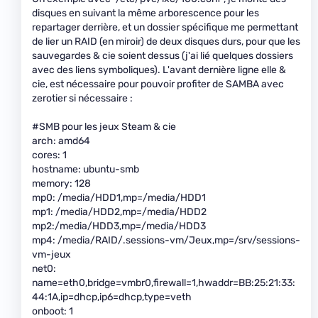
disques en suivant la même arborescence pour les
repartager derrière, et un dossier spécifique me permettant
de lier un RAID (en miroir) de deux disques durs, pour que les
sauvegardes & cie soient dessus (j'ai lié quelques dossiers
avec des liens symboliques). L'avant dernière ligne elle &
cie, est nécessaire pour pouvoir profiter de SAMBA avec
zerotier si nécessaire :
#SMB pour les jeux Steam & cie
arch: amd64
cores: 1
hostname: ubuntu-smb
memory: 128
mp0: /media/HDD1,mp=/media/HDD1
mp1: /media/HDD2,mp=/media/HDD2
mp2:/media/HDD3,mp=/media/HDD3
mp4: /media/RAID/.sessions-vm/Jeux,mp=/srv/sessions-
vm-jeux
net0:
name=eth0,bridge=vmbr0,firewall=1,hwaddr=BB:25:21:33:
44:1A,ip=dhcp,ip6=dhcp,type=veth
onboot: 1