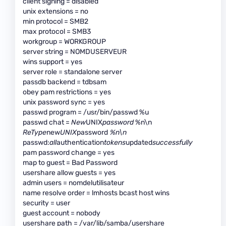
client signing = disabled
unix extensions = no
min protocol = SMB2
max protocol = SMB3
workgroup = WORKGROUP
server string = NOMDUSERVEUR
wins support = yes
server role = standalone server
passdb backend = tdbsam
obey pam restrictions = yes
unix password sync = yes
passwd program = /usr/bin/passwd %u
passwd chat =
New
UNIX
password
%n\n
ReType
new
UNIX
password
%n\n
passwd:
all
authentication
tokens
updated
successfully
pam password change = yes
map to guest = Bad Password
usershare allow guests = yes
admin users = nomdelutilisateur
name resolve order = lmhosts bcast host wins
security = user
guest account = nobody
usershare path = /var/lib/samba/usershare