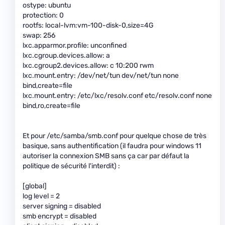
ostype: ubuntu
protection: 0
rootfs: local-lvm:vm-100-disk-0,size=4G
swap: 256
lxc.apparmor.profile: unconfined
lxc.cgroup.devices.allow: a
lxc.cgroup2.devices.allow: c 10:200 rwm
lxc.mount.entry: /dev/net/tun dev/net/tun none
bind,create=file
lxc.mount.entry: /etc/lxc/resolv.conf etc/resolv.conf none
bind,ro,create=file
Et pour /etc/samba/smb.conf pour quelque chose de très
basique, sans authentification (il faudra pour windows 11
autoriser la connexion SMB sans ça car par défaut la
politique de sécurité l'interdit) :
[global]
log level = 2
server signing = disabled
smb encrypt = disabled