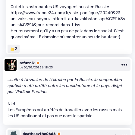
Oui et les astronautes US voyagent aussi en Russie:
https://www.france24.com/fr/asie-pacifique/20240923-
un-vaisseau-soyouz-atterrit-au-kazakhstan-apr%C3%A8s-
un-s%C3%A9jour-record-dans-l-iss
Heureusement qu'il y a un peu de paix dans le spacial. C'est
quand même LE domaine où montrer un peu de hauteur ;)
2
refuznik
Premium
Le 06/02/2025 à 12h23
...suite à l'invasion de l'Ukraine par la Russie, la coopération
spatiale a été arrêté entre les occidentaux et le pays dirigé
par Vladimir Poutine.
Niet.
Les Européens ont arrêtés de travailler avec les russes mais
les US continuent et pas que dans le spatiale.
deathscythe0666
Premium