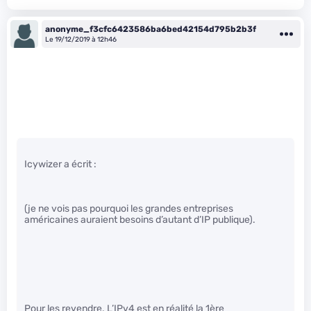
anonyme_f3cfc6423586ba6bed42154d795b2b3f
Le 19/12/2019 à 12h46
Icywizer a écrit :
(je ne vois pas pourquoi les grandes entreprises
américaines auraient besoins d’autant d’IP publique).
Pour les revendre. L’IPv4 est en réalité la 1ère