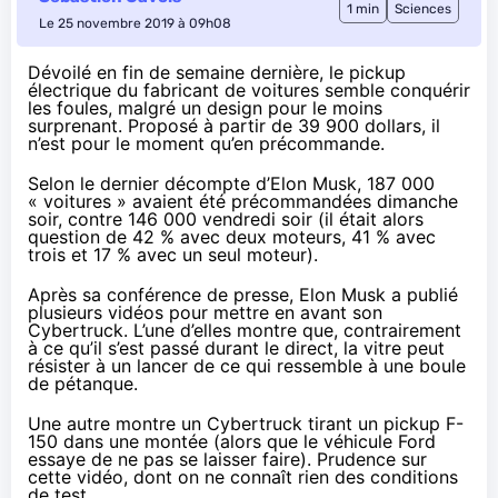
1 min
Sciences
Le 25 novembre 2019 à 09h08
Dévoilé en fin de semaine dernière, le pickup
électrique du fabricant de voitures semble conquérir
les foules, malgré un design pour le moins
surprenant. Proposé à partir de 39 900 dollars, il
n’est pour le moment qu’en précommande.
Selon
le dernier décompte d’Elon Musk
, 187 000
« voitures » avaient été précommandées dimanche
soir, contre
146 000 vendredi soir
(il était alors
question de 42 % avec deux moteurs, 41 % avec
trois et 17 % avec un seul moteur).
Après sa conférence de presse, Elon Musk a publié
plusieurs vidéos pour mettre en avant son
Cybertruck. L’une d’elles montre que, contrairement
à ce qu’il s’est passé durant le direct, la vitre peut
résister à un lancer de ce qui ressemble à une boule
de pétanque.
Une autre montre un Cybertruck tirant un pickup F-
150 dans une montée (alors que le véhicule Ford
essaye de ne pas se laisser faire). Prudence sur
cette vidéo, dont on ne connaît rien des conditions
de test.