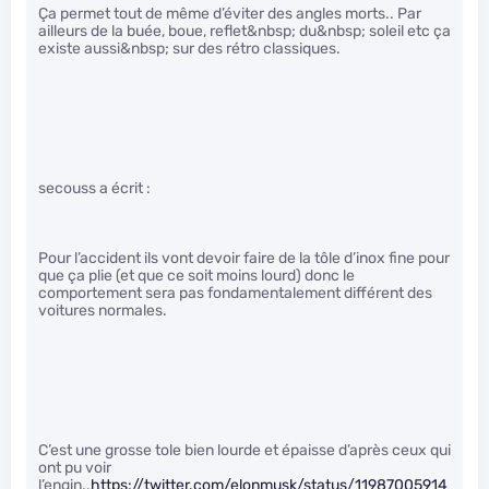
Ça permet tout de même d’éviter des angles morts.. Par
ailleurs de la buée, boue, reflet&nbsp; du&nbsp; soleil etc ça
existe aussi&nbsp; sur des rétro classiques.
secouss a écrit :
Pour l’accident ils vont devoir faire de la tôle d’inox fine pour
que ça plie (et que ce soit moins lourd) donc le
comportement sera pas fondamentalement différent des
voitures normales.
C’est une grosse tole bien lourde et épaisse d’après ceux qui
ont pu voir
l’engin..
https://twitter.com/elonmusk/status/11987005914