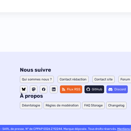
Nous suivre
Qui sommes nous ?
Contact rédaction
Contact site
Forum
Flux RSS
GitHub
Discord
À propos
Déontologie
Règles de modération
FAQ Storage
Changelog
 - SARL de presse. N° de CPPAP 0326 Z 92244. Marque déposée. Tous droits réservés.
Mentions 