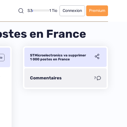
S3
1 Tio
Connexion
Premium
ostes en France
STMicroelectronics va supprimer
ie
1 000 postes en France
e
Commentaires
7