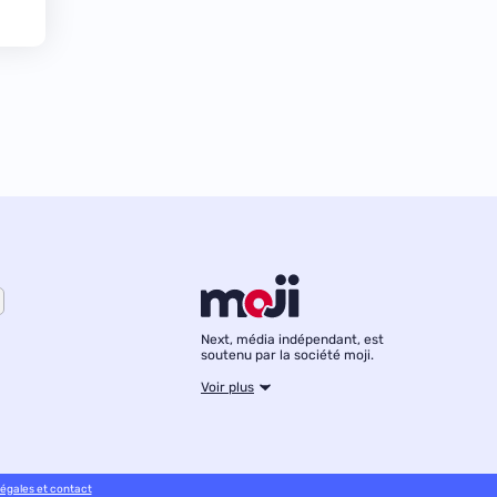
Next, média indépendant, est
soutenu par la société moji.
Voir plus
légales et contact