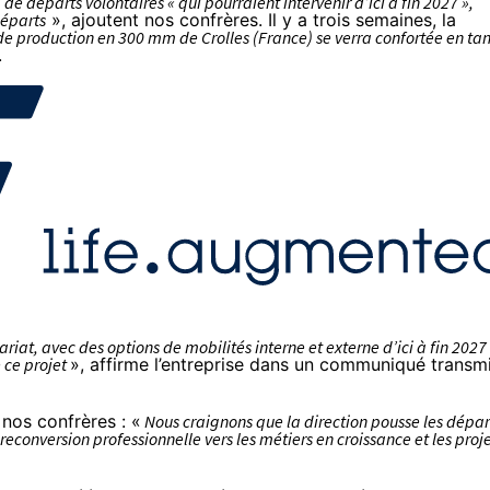
de départs volontaires « qui pourraient intervenir d’ici à fin 2027 »,
départs
», ajoutent nos confrères. Il y a trois semaines, la
 de production en 300 mm de Crolles (France) se verra confortée en tan
.
ariat, avec des options de mobilités interne et externe d’ici à fin 2027
e ce projet
», affirme l’entreprise dans un communiqué transm
nos confrères : «
Nous craignons que la direction pousse les dépar
econversion professionnelle vers les métiers en croissance et les proj