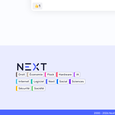
1
Droit
Économie
Flock
Hardware
IA
Internet
Logiciel
Next
Social
Sciences
Sécurité
Société
2000 - 2026 Next