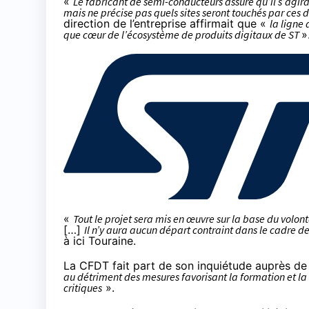
«
Le fabricant de semi-conducteurs assure qu’il s’agira 
mais ne précise pas quels sites seront touchés par ces 
direction de l’entreprise
affirmait
que «
la ligne
que cœur de l’écosystème de produits digitaux de ST
»
«
Tout le projet sera mis en œuvre sur la base du volont
[…]
Il n’y aura aucun départ contraint dans le cadre d
à ici Touraine.
La CFDT fait part de son inquiétude auprès de 
au détriment des mesures favorisant la formation et la r
critiques
».