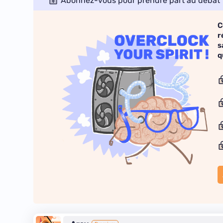
Abonnez-vous pour prendre part au débat
C
r
s
q