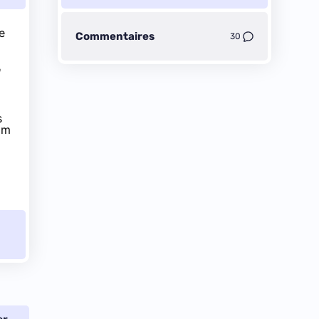
e
Commentaires
30
n
s
am