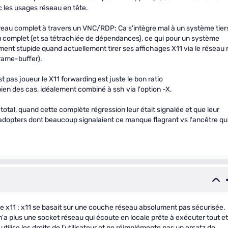
ec les usages réseau en tête.
bureau complet à travers un VNC/RDP: Ca s'intègre mal à un système tiers
au complet (et sa tétrachiée de dépendances), ce qui pour un système
ment stupide quand actuellement tirer ses affichages X11 via le réseau 
frame-buffer).
t pas joueur le X11 forwarding est juste le bon ratio
n des cas, idéalement combiné à ssh via l'option -X.
total, quand cette complète régression leur était signalée et que leur
 adopters dont beaucoup signalaient ce manque flagrant vs l'ancêtre qu'
de x11 : x11 se basait sur une couche réseau absolument pas sécurisée.
n'a plus une socket réseau qui écoute en locale prête à exécuter tout et
utilise les droits de l’utilisateur et ne réimplémente pas un ersatz de