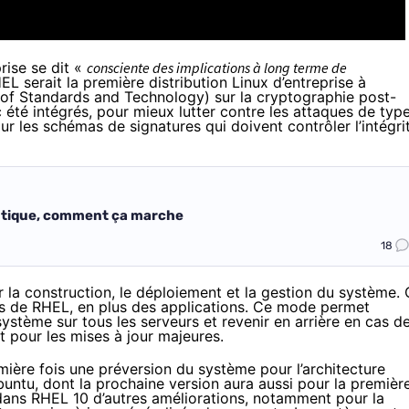
rise se dit «
consciente des implications à long terme de
EL serait la première distribution Linux d’entreprise à
e of Standards and Technology) sur la cryptographie post-
 été intégrés, pour mieux lutter contre les attaques de typ
r les schémas de signatures qui doivent contrôler l’intégri
antique, comment ça marche
18
r la construction, le déploiement et la gestion du système.
es de RHEL, en plus des applications. Ce mode permet
stème sur tous les serveurs et revenir en arrière en cas d
pour les mises à jour majeures.
ière fois une préversion du système pour l’architecture
buntu, dont la prochaine version aura aussi pour la premièr
dans RHEL 10 d’autres améliorations, notamment pour la