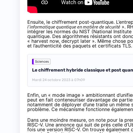
Ensuite, le chiffrement post-quantique. L’entrep
l’informatique quantique en matière de sécurité
». RH
intégrer les normes du NIST (National Institut
quantique. Des algorithmes résistants ont donc
« harvest now, decrypt later ». Même chose pou
et l’authenticité des paquets et certificats TLS.
Sciences
Le chiffrement hybride classique et post qu
Mardi 24 octobre 2023 à 07h09
Enfin, un « mode image » ambitionnant d’unifie
peut en fait conteneuriser davantage de parti
notamment de déployer d’une traite un même sy
problème. Ce mécanisme fonctionne également 
Dans une moindre mesure, on note pour la prem
RISC-V. Une annonce qui suit de près celle d’U
fois une version RISC-V. On trouve également 