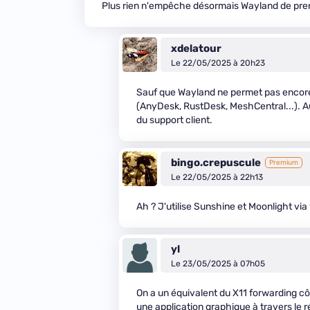
Plus rien n'empêche désormais Wayland de prendr
xdelatour
Le 22/05/2025 à 20h23
Sauf que Wayland ne permet pas encore 
(AnyDesk, RustDesk, MeshCentral...). Au
du support client.
bingo.crepuscule
Premium
Le 22/05/2025 à 22h13
Ah ? J'utilise Sunshine et Moonlight vi
yl
Le 23/05/2025 à 07h05
On a un équivalent du X11 forwarding c
une application graphique à travers le 