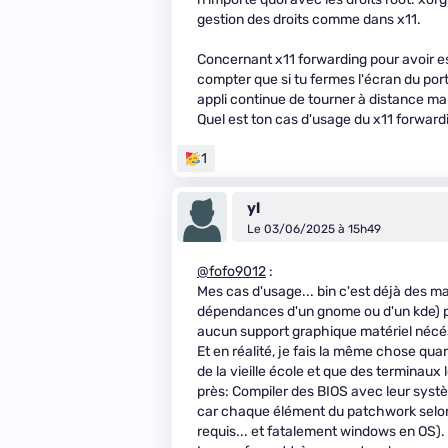
gestion des droits comme dans x11.
Concernant x11 forwarding pour avoir ess
compter que si tu fermes l'écran du port
appli continue de tourner à distance mais n
Quel est ton cas d'usage du x11 forward
1
yl
Le 03/06/2025 à 15h49
@fofo9012
:
Mes cas d'usage... bin c'est déjà des ma
dépendances d'un gnome ou d'un kde) pe
aucun support graphique matériel nécéssa
Et en réalité, je fais la même chose quan
de la vieille école et que des terminaux 
près: Compiler des BIOS avec leur systè
car chaque élément du patchwork selon
requis... et fatalement windows en OS).