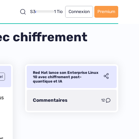
S3
1 Tio
Connexion
Premium
ec chiffrement
Red Hat lance son Enterprise Linux
el
10 avec chiffrement post-
quantique et IA
us
Commentaires
12
es