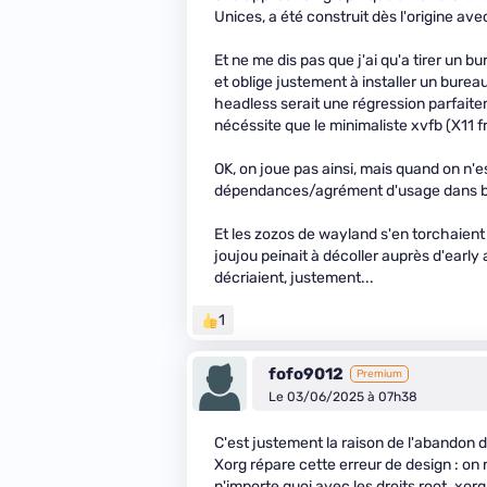
Unices, a été construit dès l'origine av
Et ne me dis pas que j'ai qu'a tirer un 
et oblige justement à installer un bure
headless serait une régression parfaite
nécéssite que le minimaliste xvfb (X11 
OK, on joue pas ainsi, mais quand on n'es
dépendances/agrément d'usage dans bie
Et les zozos de wayland s'en torchaient 
joujou peinait à décoller auprès d'early
décriaient, justement...
1
fofo9012
Premium
Le 03/06/2025 à 07h38
C'est justement la raison de l'abandon 
Xorg répare cette erreur de design : on 
n'importe quoi avec les droits root. xorg 