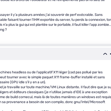
ayer il y'a plusieurs années j'ai souvenir de perf exécrable. Sans
able faisant tourner l'IHM exportée du server, tu perds la connexion, to
'a plus la gui qui est plantée sur le portable, il faut killer l'app zombie..
ing ?
chines headless ou de l'applicatif X11 léger (cad pas pollué par les
ut tourner avec le simple paquet X11 frame-buffer installé et sans
ire (GPU idle s'il y en a un).
d je travaille sur toute machine/VM Linux distante. Il faut dire que je su
légers et éditeurs classiques (je n'utilise jamais d'IDE à une exception
me de build cornecul, mais là de toutes manières un windows est requi
 sa provenance a besoin de son compilo, donc gnu/Intel/Microsoft