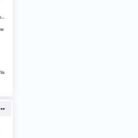
...
ne
ils