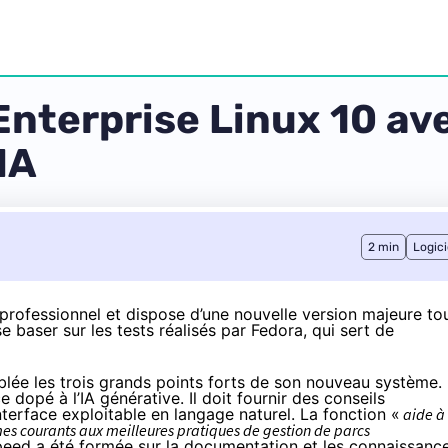
Enterprise Linux 10 av
IA
2 min
Logici
professionnel et dispose d’une nouvelle version majeure to
 se baser sur
les tests réalisés par Fedora
, qui sert de
blée les trois grands points forts de son nouveau système.
 dopé à l’IA générative. Il doit fournir des conseils
erface exploitable en langage naturel. La fonction «
aide à
s courants aux meilleures pratiques de gestion de parcs
peed a été formée sur la documentation et les connaissanc