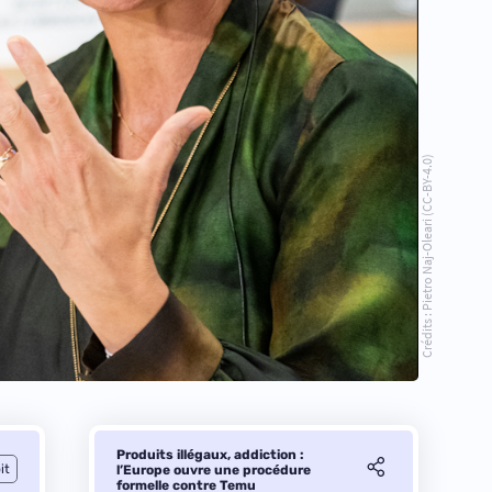
Crédits : Pietro Naj-Oleari (CC-BY-4.0)
Produits illégaux, addiction :
it
l’Europe ouvre une procédure
formelle contre Temu