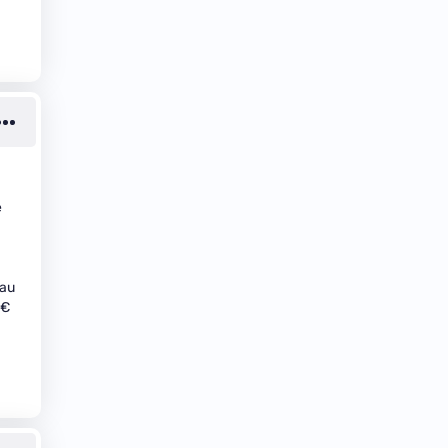
e
 au
5€