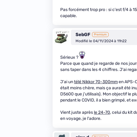
Pas forcément trop pro : si c'est f/4 à
capable.
SebGF
Premium
Modifié le 04/11/2024 à 11h22
Sérieux ?
Parce que quand je regarde de nos jours,
sans taper dans les 4 chiffres. J'ai reg
J'ai un
télé Nikkor 70-300mm
en APS-C q
était moins chère, mais ça aurait été inu
D5600 que j'utilisais). Mon objectif le p
pendant le COVID, il a bien grimpé, et ex
Vient juste après
le 24-70
, celui du kit
en voyage, je l'adore.