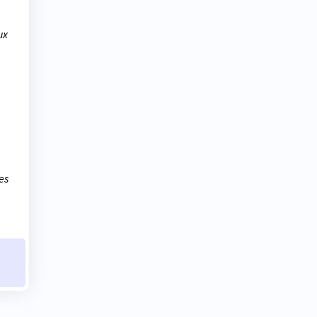
ux
es