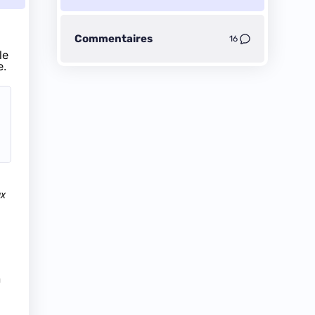
Commentaires
16
le
e.
ux
n