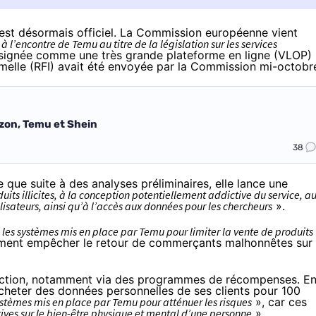
c’est désormais officiel. La Commission européenne
vient
 l’encontre de Temu au titre de la législation sur les services
ésignée comme une très grande plateforme en ligne (VLOP) 
elle (RFI) avait été envoyée par la Commission mi-octobr
azon, Temu et Shein
38
ue suite à des analyses préliminaires, elle lance une
duits illicites, à la conception potentiellement addictive du service, a
isateurs, ainsi qu’à l’accès aux données pour les chercheurs
».
les systèmes mis en place par Temu pour limiter la vente de produits
ment empêcher le retour de commerçants malhonnêtes sur
addiction, notamment via des programmes de récompenses. E
cheter des données personnelles de ses clients pour 100
ystèmes mis en place par Temu pour atténuer les risques
», car ces
ves sur le bien-être physique et mental d’une personne
».