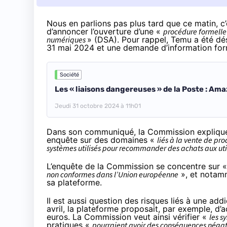
Nous
en parlions pas plus tard que ce matin
, 
d’annoncer l’ouverture
d’une «
procédure formelle à
numériques
» (DSA). Pour rappel, Temu a été d
31 mai 2024 et une demande d’information form
Société
Les « liaisons dangereuses » de la Poste : Am
Jeudi 31 octobre 2024 à 11h01
Dans son communiqué, la Commission explique q
enquête sur des domaines «
liés à la vente de pro
systèmes utilisés pour recommander des achats aux util
L’enquête de la Commission se concentre sur «
non conformes dans l’Union européenne
», et notam
sa plateforme.
Il est aussi question des risques liés à une 
avril, la plateforme proposait, par exemple,
d’a
euros
. La Commission veut ainsi vérifier «
les s
pratiques «
pourraient avoir des conséquences négati