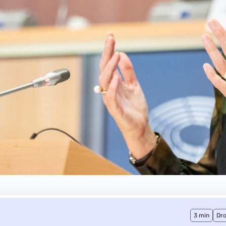
3 min
Dro