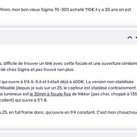
 159mm, mon bon vieux Sigma 70-300 acheté 110€ il y a 20 ans en est
 difficile de trouver un télé avec cette focale et une ouverture similair
ardé chez Sigma et pas trouvé non plus.
ui ouvre à f/4.5-5.6 et il était déjà à 600€. La version non stabilisée
tilisable (depuis je suis sur un Z5, le capteur est stabilisé contrairement
lus lumineux est
le 35mm à focale fixe
de Nikkor (pas cher, choppé à 13
cellent) qui ouvre à f/1.8.
 du Z5, en full frame donc, qui ouvre en f/4 constant. C'est mon chouchou