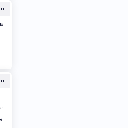
le
ir
de