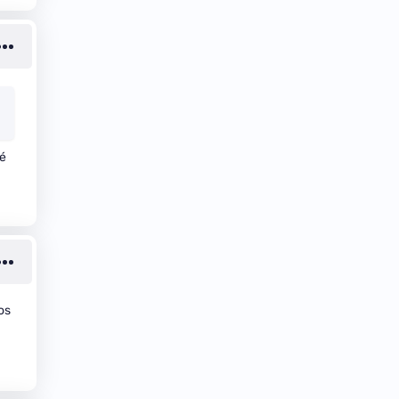
lé
os