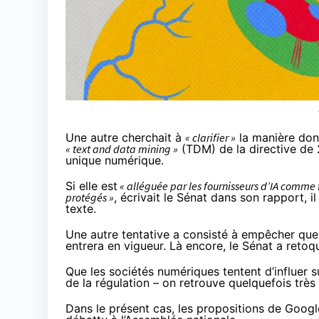
Une autre cherchait à
« clarifier »
la manière dont
« text and data mining »
(TDM) de la directive de 2
unique numérique.
Si elle est
« alléguée par les fournisseurs d’IA comme
protégés »
, écrivait le Sénat dans son
rapport
, 
texte.
Une autre tentative a consisté à empêcher que le
entrera en vigueur. Là encore, le Sénat a retoq
Que les sociétés numériques tentent d’influer su
de la régulation – on retrouve quelquefois
très
Dans le présent cas, les propositions de Google