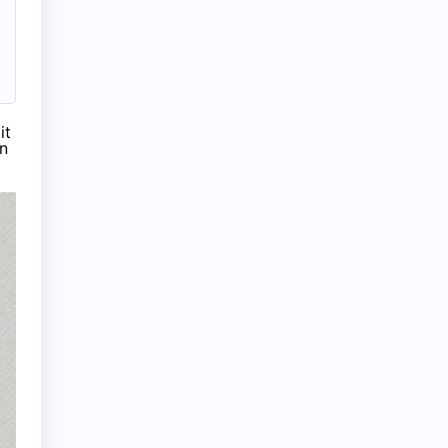
it
on