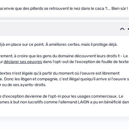
i envie que des pillards se retrouvent le nez dans le caca ?... Bien sûr !
à en place sur ce point. À améliorer, certes, mais il protège déjà.
vement, à croire que les gens du domaine découvrent leurs droits !! - Le
our
déclarer ses oeuvres
dans l'opt-out de l'exception de fouille de texte
textes n'est légale qu'à partir du moment où l'oeuvre est librement
. Donc les libgen et compagnie, c'est illégal quoiqu'il arrive si l'oeuvre s
r ou de ses ayants-droits.
me d'exception devienne de l'opt-in pour les usages commerciaux. Le
ismes à but non lucratifs comme l'allemand LAION a pu en bénéficié da