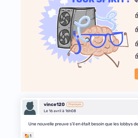
q
vince120
Premium
Le 16 avril à 16h08
Une nouvelle preuve s'il en était besoin que les lobbys 
1