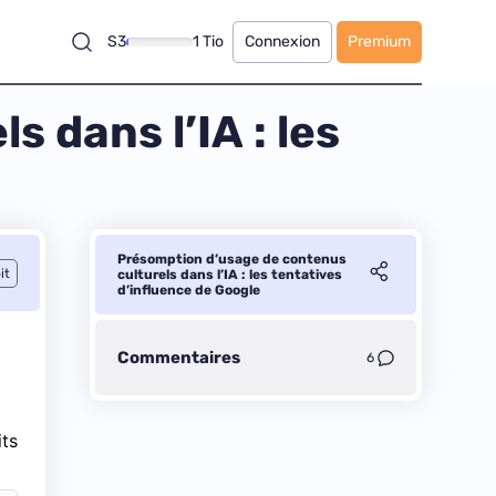
S3
1 Tio
Connexion
Premium
 dans l’IA : les
Présomption d’usage de contenus
it
culturels dans l’IA : les tentatives
d’influence de Google
Commentaires
6
its