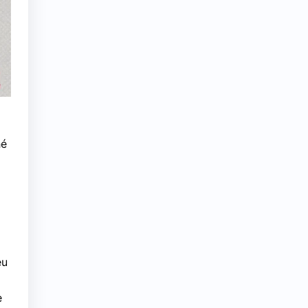
hé
eu
e