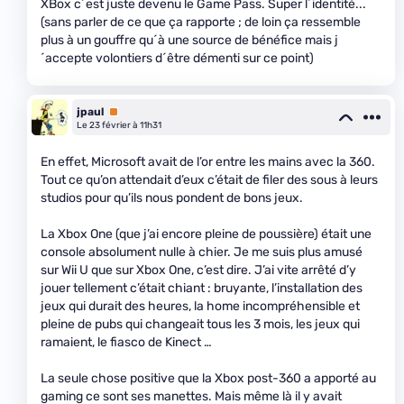
XBox c´est juste devenu le Game Pass. Super l´identité...
(sans parler de ce que ça rapporte ; de loin ça ressemble
plus à un gouffre qu´à une source de bénéfice mais j
´accepte volontiers d´être démenti sur ce point)
jpaul
Premium
Le 23 février à 11h31
En effet, Microsoft avait de l’or entre les mains avec la 360.
Tout ce qu’on attendait d’eux c’était de filer des sous à leurs
studios pour qu’ils nous pondent de bons jeux.
La Xbox One (que j’ai encore pleine de poussière) était une
console absolument nulle à chier. Je me suis plus amusé
sur Wii U que sur Xbox One, c’est dire. J’ai vite arrêté d’y
jouer tellement c’était chiant : bruyante, l’installation des
jeux qui durait des heures, la home incompréhensible et
pleine de pubs qui changeait tous les 3 mois, les jeux qui
ramaient, le fiasco de Kinect …
La seule chose positive que la Xbox post-360 a apporté au
gaming ce sont ses manettes. Mais même là il y avait