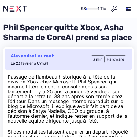
S3
1 Tio
Phil Spencer quitte Xbox, Asha
Sharma de CoreAI prend sa place
Alexandre Laurent
3 min
Hardware
Le 23 février à 09h34
Passage de flambeau historique à la tête de la
division Xbox chez Microsoft. Phil Spencer, qui
incarne littéralement la console depuis son
lancement, il y a 25 ans, a annoncé vendredi son
départ à la retraite, 38 ans après son entrée chez
l’éditeur. Dans un message interne
reproduit
sur le
blog de Microsoft, il explique avoir fait part de sa
décision à Satya Nadella, CEO du groupe, à
l’automne dernier, et indique rester en support de la
nouvelle équipe dirigeante jusqu’à l’été.
Si ces modalités laissent augurer un départ négocié
dans le calme, le départ de « P3 » (son gamertag