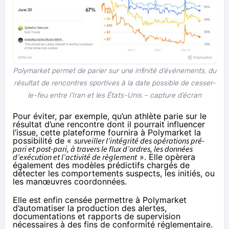
Polymarket permet de parier sur une infinité d’événements, du
résultat de rencontres sportives à la date possible de cesser-
le-feu entre l’Iran et les États-Unis – capture d’écran
Pour éviter, par exemple, qu’un athlète parie sur le
résultat d’une rencontre dont il pourrait influencer
l’issue, cette plateforme fournira à Polymarket la
possibilité de «
surveiller l’intégrité des opérations pré-
pari et post-pari, à travers le flux d’ordres, les données
d’exécution et l’activité de règlement
». Elle opèrera
également des modèles prédictifs chargés de
détecter les comportements suspects, les initiés, ou
les manœuvres coordonnées.
Elle est enfin censée permettre à Polymarket
d’automatiser la production des alertes,
documentations et rapports de supervision
nécessaires à des fins de conformité réglementaire.