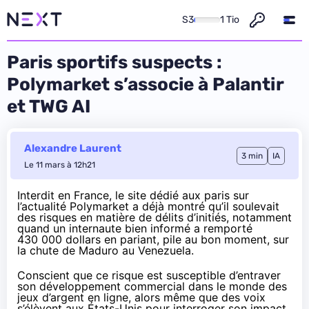
S3
1 Tio
Paris sportifs suspects :
Polymarket s’associe à Palantir
et TWG AI
Alexandre Laurent
3 min
IA
Le 11 mars à 12h21
Interdit en France, le site dédié aux paris sur
l’actualité Polymarket a déjà montré qu’il soulevait
des risques en matière de délits d’initiés, notamment
quand un internaute bien informé a remporté
430 000 dollars en pariant, pile au bon moment,
sur
la chute de Maduro au Venezuela
.
Conscient que ce risque est susceptible d’entraver
son développement commercial dans le monde des
jeux d’argent en ligne, alors même que des voix
s’élèvent aux États-Unis pour interroger son impact